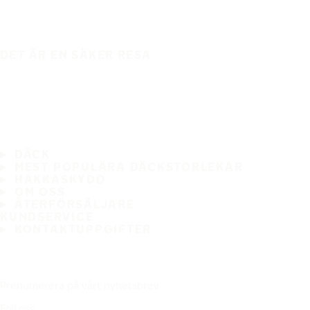
DET ÄR EN SÄKER RESA
DÄCK
MEST POPULÄRA DÄCKSTORLEKAR
HAKKASKYDD
OM OSS
ÅTERFÖRSÄLJARE
KUNDSERVICE
KONTAKTUPPGIFTER
Prenumerera på vårt nyhetsbrev
Följ oss