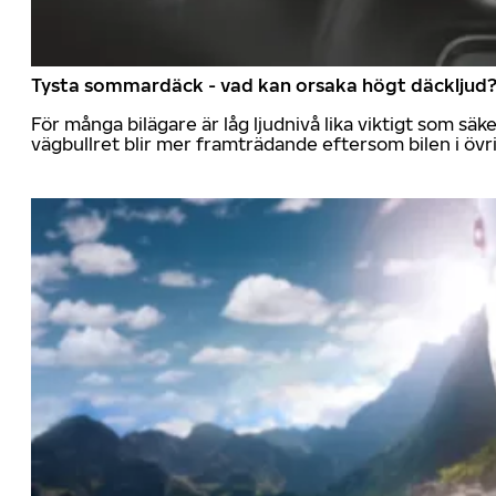
Tysta sommardäck - vad kan orsaka högt däckljud
För många bilägare är låg ljudnivå lika viktigt som sä
vägbullret blir mer framträdande eftersom bilen i övrig