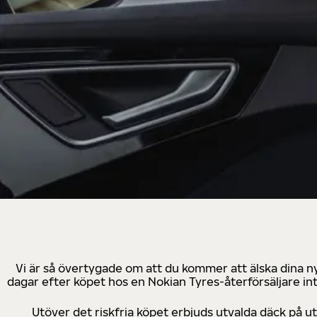
Vi är så övertygade om att du kommer att älska dina n
dagar efter köpet hos en Nokian Tyres-återförsäljare in
Utöver det riskfria köpet erbjuds utvalda däck på 