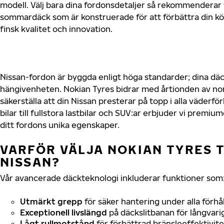
modell. Välj bara dina fordonsdetaljer så rekommenderar 
sommardäck som är konstruerade för att förbättra din 
finsk kvalitet och innovation.
Nissan-fordon är byggda enligt höga standarder; dina dä
hängivenheten. Nokian Tyres bidrar med årtionden av nord
säkerställa att din Nissan presterar på topp i alla väderf
bilar till fullstora lastbilar och SUV:ar erbjuder vi prem
ditt fordons unika egenskaper.
VARFÖR VÄLJA NOKIAN TYRES T
NISSAN?
Vår avancerade däckteknologi inkluderar funktioner som
Utmärkt grepp
för säker hantering under alla förhå
Exceptionell livslängd
på däckslitbanan för långvari
Lågt rullmotstånd
för förbättrad bränsleeffektivite