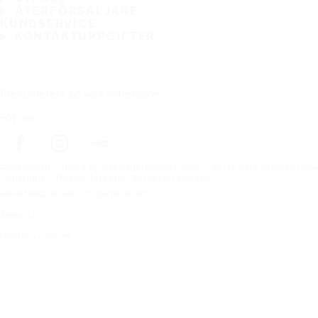
ÅTERFÖRSÄLJARE
KUNDSERVICE
KONTAKTUPPGIFTER
Prenumerera på vårt nyhetsbrev
Följ oss
Förstasidan
Däck för alla väderförhållanden
Hitta däck efter biltillv
Copyright © Nokian Tyres plc. All rights reserved.
Sekretesspolicies och tjänstevillkor
Sidkarta
Hantera cookies