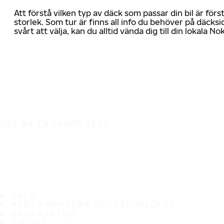
Att förstå vilken typ av däck som passar din bil är för
storlek. Som tur är finns all info du behöver på däcksid
svårt att välja, kan du alltid vända dig till din lokala N
DET ÄR EN SÄKER RESA
DÄCK
MEST POPULÄRA DÄCKSTORLEKAR
HAKKASKYDD
OM OSS