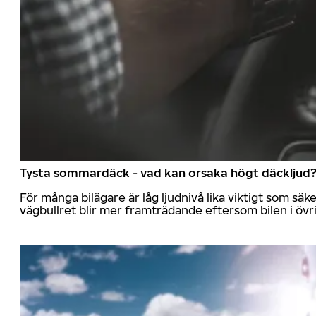
Tysta sommardäck - vad kan orsaka högt däckljud
För många bilägare är låg ljudnivå lika viktigt som sä
vägbullret blir mer framträdande eftersom bilen i övrig