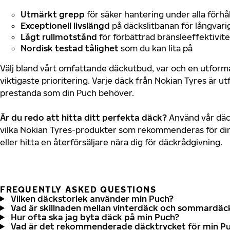
Utmärkt grepp
för säker hantering under alla förhå
Exceptionell livslängd
på däckslitbanan för långvari
Lågt rullmotstånd
för förbättrad bränsleeffektivite
Nordisk testad tålighet
som du kan lita på
Välj bland vårt omfattande däckutbud, var och en utfor
viktigaste prioritering. Varje däck från Nokian Tyres är u
prestanda som din Puch behöver.
Är du redo att hitta ditt perfekta däck?
Använd vår däck
vilka Nokian Tyres-produkter som rekommenderas för din
eller hitta en återförsäljare nära dig för däckrådgivning.
FREQUENTLY ASKED QUESTIONS
Vilken däckstorlek använder min Puch?
Vad är skillnaden mellan vinterdäck och sommardäc
Hur ofta ska jag byta däck på min Puch?
Vad är det rekommenderade däcktrycket för min P