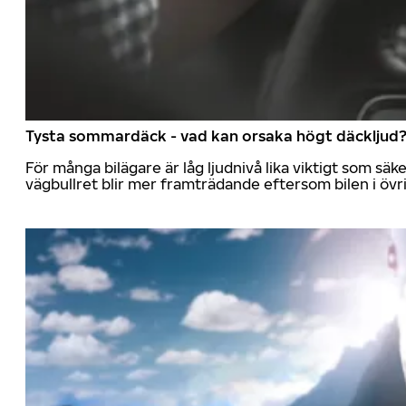
Tysta sommardäck - vad kan orsaka högt däckljud
För många bilägare är låg ljudnivå lika viktigt som sä
vägbullret blir mer framträdande eftersom bilen i övrig