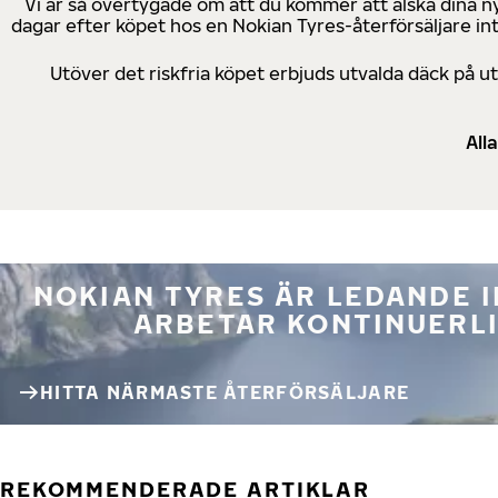
Vi är så övertygade om att du kommer att älska dina n
dagar efter köpet hos en Nokian Tyres-återförsäljare in
Utöver det riskfria köpet erbjuds utvalda däck på 
All
NOKIAN TYRES ÄR LEDANDE 
ARBETAR KONTINUERLI
HITTA NÄRMASTE ÅTERFÖRSÄLJARE
REKOMMENDERADE ARTIKLAR