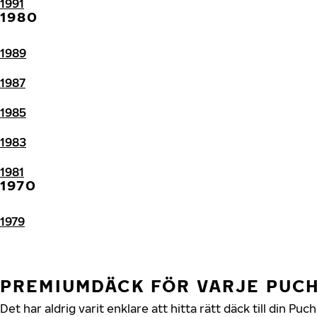
1991
1980
1989
1987
1985
1983
1981
1970
1979
PREMIUMDÄCK FÖR VARJE PUC
Det har aldrig varit enklare att hitta rätt däck till din P