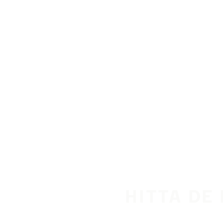
Hoppa till huvudinnehåll
Hem
HITTA DE