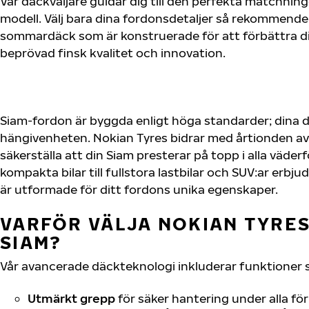
Vår däckväljare guidar dig till den perfekta matchning
modell. Välj bara dina fordonsdetaljer så rekommende
sommardäck som är konstruerade för att förbättra d
beprövad finsk kvalitet och innovation.
Siam-fordon är byggda enligt höga standarder; dina 
hängivenheten. Nokian Tyres bidrar med årtionden av 
säkerställa att din Siam presterar på topp i alla väder
kompakta bilar till fullstora lastbilar och SUV:ar erb
är utformade för ditt fordons unika egenskaper.
VARFÖR VÄLJA NOKIAN TYRES 
SIAM?
Vår avancerade däckteknologi inkluderar funktioner 
Utmärkt grepp
för säker hantering under alla fö