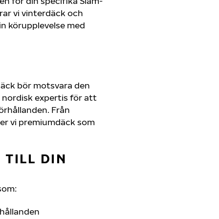
en för din specifika Siam-
rar vi vinterdäck och
in körupplevelse med
däck bör motsvara den
nordisk expertis för att
förhållanden. Från
juder vi premiumdäck som
TILL DIN
som:
rhållanden