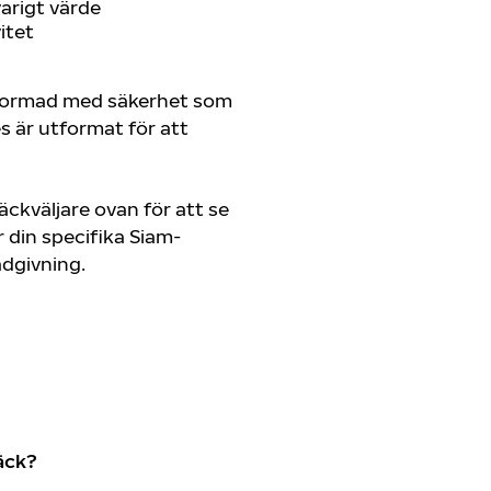
arigt värde
itet
tformad med säkerhet som
es är utformat för att
ckväljare ovan för att se
din specifika Siam-
rådgivning.
äck?