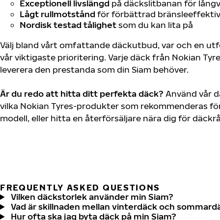
Exceptionell livslängd
på däckslitbanan för långv
Lågt rullmotstånd
för förbättrad bränsleeffektiv
Nordisk testad tålighet
som du kan lita på
Välj bland vårt omfattande däckutbud, var och en u
vår viktigaste prioritering. Varje däck från Nokian Tyr
leverera den prestanda som din Siam behöver.
Är du redo att hitta ditt perfekta däck?
Använd vår dä
vilka Nokian Tyres-produkter som rekommenderas för 
modell, eller hitta en återförsäljare nära dig för däck
FREQUENTLY ASKED QUESTIONS
Vilken däckstorlek använder min Siam?
Vad är skillnaden mellan vinterdäck och sommard
Hur ofta ska jag byta däck på min Siam?