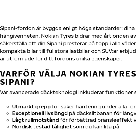
Sipani-fordon är byggda enligt höga standarder; din
hängivenheten. Nokian Tyres bidrar med årtionden av 
säkerställa att din Sipani presterar på topp i alla väd
kompakta bilar till fullstora lastbilar och SUV:ar erb
är utformade för ditt fordons unika egenskaper.
VARFÖR VÄLJA NOKIAN TYRES 
SIPANI?
Vår avancerade däckteknologi inkluderar funktioner 
Utmärkt grepp
för säker hantering under alla fö
Exceptionell livslängd
på däckslitbanan för långv
Lågt rullmotstånd
för förbättrad bränsleeffektiv
Nordisk testad tålighet
som du kan lita på