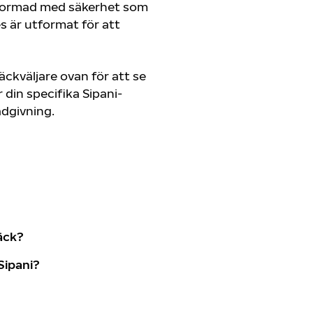
tformad med säkerhet som
es är utformat för att
ckväljare ovan för att se
din specifika Sipani-
rådgivning.
äck?
Sipani?