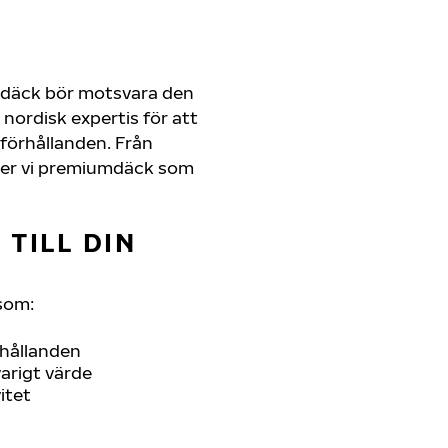
a däck bör motsvara den
nordisk expertis för att
erförhållanden. Från
juder vi premiumdäck som
TILL DIN
som:
rhållanden
arigt värde
itet