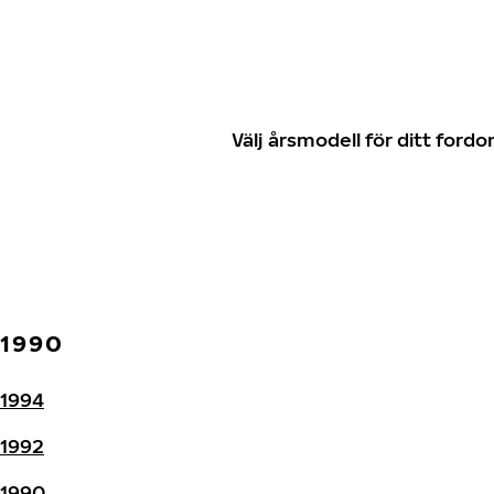
Välj årsmodell för ditt for
1990
1994
1992
1990