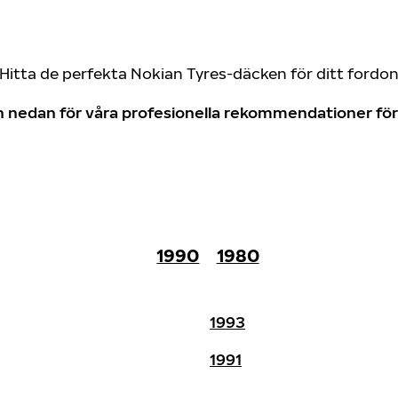
Hitta de perfekta Nokian Tyres-däcken för ditt fordo
don nedan för våra profesionella rekommendationer f
1990
1980
1993
1991