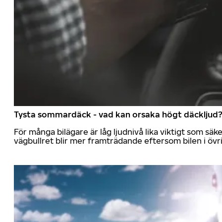
Tysta sommardäck - vad kan orsaka högt däckljud
För många bilägare är låg ljudnivå lika viktigt som sä
vägbullret blir mer framträdande eftersom bilen i övrig