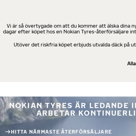
Vi är så övertygade om att du kommer att älska dina n
dagar efter köpet hos en Nokian Tyres-återförsäljare in
Utöver det riskfria köpet erbjuds utvalda däck på 
All
NOKIAN TYRES ÄR LEDANDE 
ARBETAR KONTINUERLI
HITTA NÄRMASTE ÅTERFÖRSÄLJARE