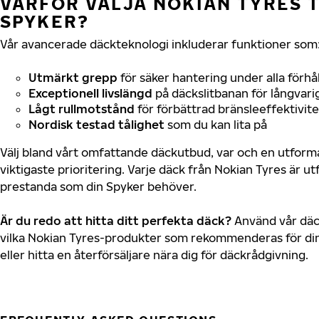
VARFÖR VÄLJA NOKIAN TYRES T
SPYKER?
Vår avancerade däckteknologi inkluderar funktioner som
Utmärkt grepp
för säker hantering under alla förhå
Exceptionell livslängd
på däckslitbanan för långvari
Lågt rullmotstånd
för förbättrad bränsleeffektivite
Nordisk testad tålighet
som du kan lita på
Välj bland vårt omfattande däckutbud, var och en utfor
viktigaste prioritering. Varje däck från Nokian Tyres är u
prestanda som din Spyker behöver.
Är du redo att hitta ditt perfekta däck?
Använd vår däck
vilka Nokian Tyres-produkter som rekommenderas för din
eller hitta en återförsäljare nära dig för däckrådgivning.