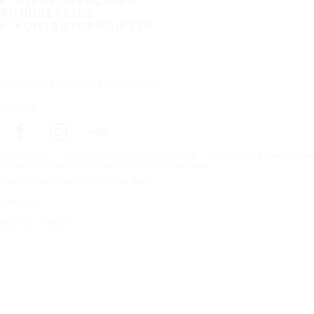
ÅTERFÖRSÄLJARE
KUNDSERVICE
KONTAKTUPPGIFTER
Prenumerera på vårt nyhetsbrev
Följ oss
Förstasidan
Däck för alla väderförhållanden
Hitta däck efter biltillv
Copyright © Nokian Tyres plc. All rights reserved.
Sekretesspolicies och tjänstevillkor
Sidkarta
Hantera cookies