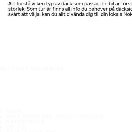
Att förstå vilken typ av däck som passar din bil är för
storlek. Som tur är finns all info du behöver på däcksid
svårt att välja, kan du alltid vända dig till din lokala N
DET ÄR EN SÄKER RESA
DÄCK
MEST POPULÄRA DÄCKSTORLEKAR
HAKKASKYDD
OM OSS