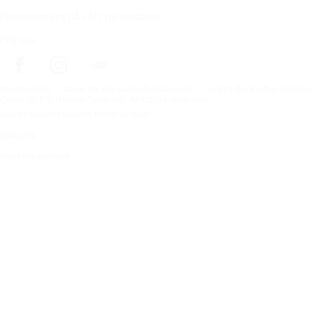
Prenumerera på vårt nyhetsbrev
Följ oss
Förstasidan
Däck för alla väderförhållanden
Hitta däck efter biltillv
Copyright © Nokian Tyres plc. All rights reserved.
Sekretesspolicies och tjänstevillkor
Sidkarta
Hantera cookies