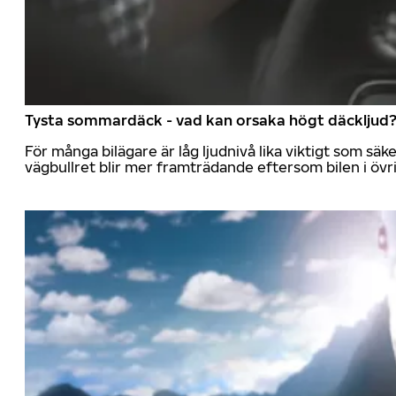
Tysta sommardäck - vad kan orsaka högt däckljud
För många bilägare är låg ljudnivå lika viktigt som sä
vägbullret blir mer framträdande eftersom bilen i övrig