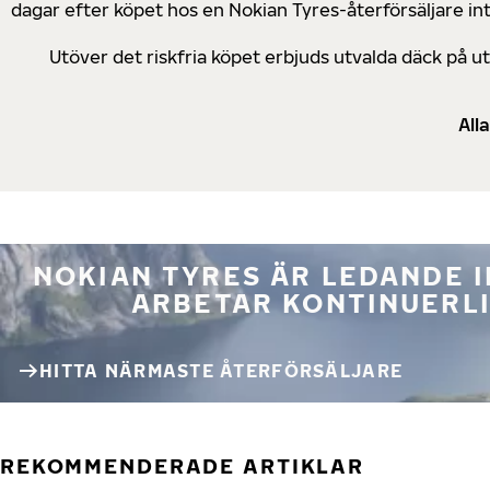
dagar efter köpet hos en Nokian Tyres-återförsäljare in
Utöver det riskfria köpet erbjuds utvalda däck på 
All
NOKIAN TYRES ÄR LEDANDE 
ARBETAR KONTINUERLI
HITTA NÄRMASTE ÅTERFÖRSÄLJARE
REKOMMENDERADE ARTIKLAR