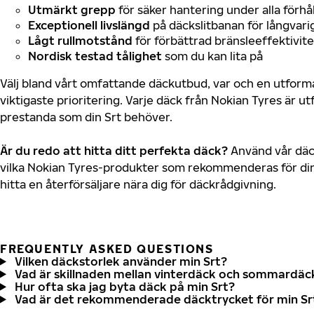
Utmärkt grepp
för säker hantering under alla förhå
Exceptionell livslängd
på däckslitbanan för långvari
Lågt rullmotstånd
för förbättrad bränsleeffektivite
Nordisk testad tålighet
som du kan lita på
Välj bland vårt omfattande däckutbud, var och en utfor
viktigaste prioritering. Varje däck från Nokian Tyres är u
prestanda som din Srt behöver.
Är du redo att hitta ditt perfekta däck?
Använd vår däck
vilka Nokian Tyres-produkter som rekommenderas för din 
hitta en återförsäljare nära dig för däckrådgivning.
FREQUENTLY ASKED QUESTIONS
Vilken däckstorlek använder min Srt?
Vad är skillnaden mellan vinterdäck och sommardäc
Hur ofta ska jag byta däck på min Srt?
Vad är det rekommenderade däcktrycket för min Sr