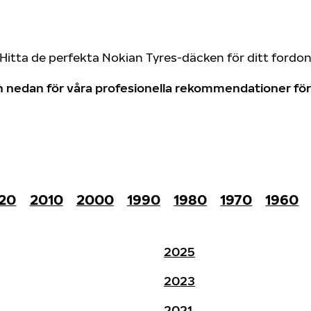
Hitta de perfekta Nokian Tyres-däcken för ditt fordo
don nedan för våra profesionella rekommendationer f
20
2010
2000
1990
1980
1970
1960
2025
2023
2021