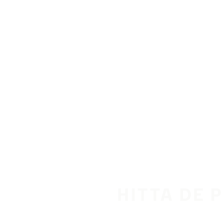
Hoppa till huvudinnehåll
Hem
HITTA DE 