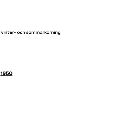
n
ör vinter- och sommarkörning
1950