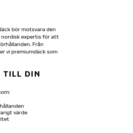
 däck bör motsvara den
nordisk expertis för att
rförhållanden. Från
juder vi premiumdäck som
TILL DIN
som:
rhållanden
arigt värde
itet