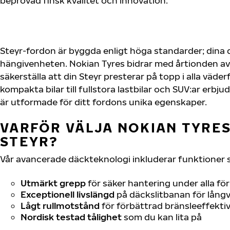
beprövad finsk kvalitet och innovation.
Steyr-fordon är byggda enligt höga standarder; dina
hängivenheten. Nokian Tyres bidrar med årtionden av 
säkerställa att din Steyr presterar på topp i alla väde
kompakta bilar till fullstora lastbilar och SUV:ar erb
är utformade för ditt fordons unika egenskaper.
VARFÖR VÄLJA NOKIAN TYRES 
STEYR?
Vår avancerade däckteknologi inkluderar funktioner 
Utmärkt grepp
för säker hantering under alla fö
Exceptionell livslängd
på däckslitbanan för långv
Lågt rullmotstånd
för förbättrad bränsleeffektiv
Nordisk testad tålighet
som du kan lita på