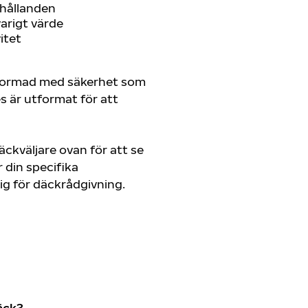
rhållanden
arigt värde
itet
tformad med säkerhet som
es är utformat för att
ckväljare ovan för att se
din specifika
dig för däckrådgivning.
äck?