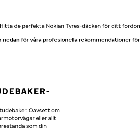
Hitta de perfekta Nokian Tyres-däcken för ditt fordo
don nedan för våra profesionella rekommendationer f
UDEBAKER-
n Studebaker. Oavsett om
motorvägar eller allt
 prestanda som din