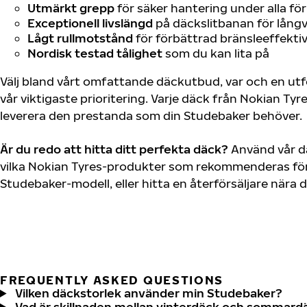
Utmärkt grepp
för säker hantering under alla fö
Exceptionell livslängd
på däckslitbanan för långv
Lågt rullmotstånd
för förbättrad bränsleeffektiv
Nordisk testad tålighet
som du kan lita på
Välj bland vårt omfattande däckutbud, var och en u
vår viktigaste prioritering. Varje däck från Nokian Tyr
leverera den prestanda som din Studebaker behöver.
Är du redo att hitta ditt perfekta däck?
Använd vår dä
vilka Nokian Tyres-produkter som rekommenderas för 
Studebaker-modell, eller hitta en återförsäljare nära 
FREQUENTLY ASKED QUESTIONS
Vilken däckstorlek använder min Studebaker?
Vad är skillnaden mellan vinterdäck och sommard