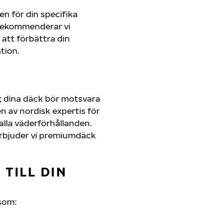
en för din specifika
 rekommenderar vi
att förbättra din
tion.
; dina däck bör motsvara
 av nordisk expertis för
 alla väderförhållanden.
r erbjuder vi premiumdäck
TILL DIN
som: