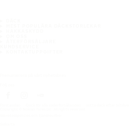
DÄCK
MEST POPULÄRA DÄCKSTORLEKAR
HAKKASKYDD
OM OSS
ÅTERFÖRSÄLJARE
KUNDSERVICE
KONTAKTUPPGIFTER
Prenumerera på vårt nyhetsbrev
Följ oss
Förstasidan
Däck för alla väderförhållanden
Hitta däck efter biltillv
Copyright © Nokian Tyres plc. All rights reserved.
Sekretesspolicies och tjänstevillkor
Sidkarta