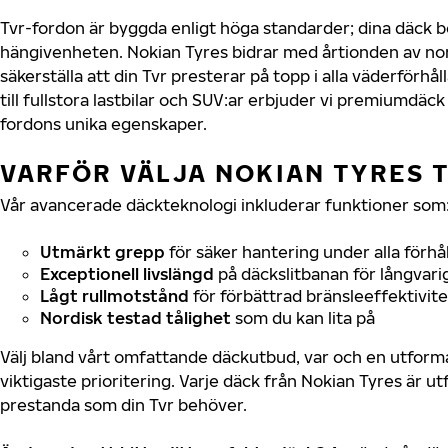
Tvr-fordon är byggda enligt höga standarder; dina däck 
hängivenheten. Nokian Tyres bidrar med årtionden av nord
säkerställa att din Tvr presterar på topp i alla väderförhå
till fullstora lastbilar och SUV:ar erbjuder vi premiumdäc
fordons unika egenskaper.
VARFÖR VÄLJA NOKIAN TYRES T
Vår avancerade däckteknologi inkluderar funktioner som
Utmärkt grepp
för säker hantering under alla förhå
Exceptionell livslängd
på däckslitbanan för långvari
Lågt rullmotstånd
för förbättrad bränsleeffektivite
Nordisk testad tålighet
som du kan lita på
Välj bland vårt omfattande däckutbud, var och en utfor
viktigaste prioritering. Varje däck från Nokian Tyres är u
prestanda som din Tvr behöver.