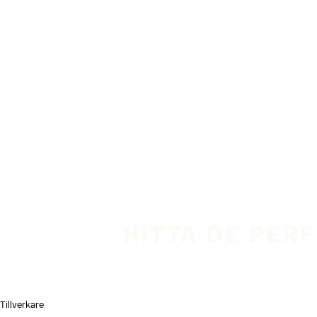
Hoppa till huvudinnehåll
Hem
HITTA DE PER
Tillverkare