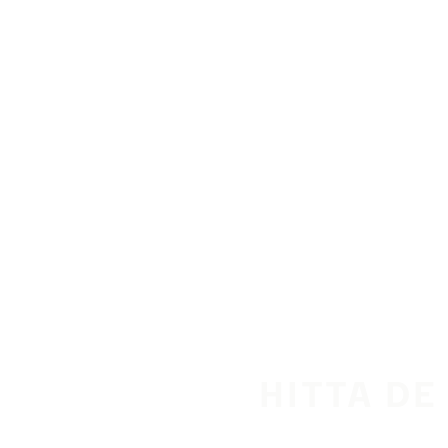
Hoppa till huvudinnehåll
Hem
HITTA DE