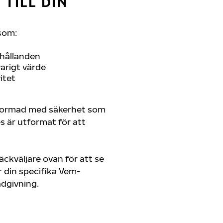
TILL DIN
som:
rhållanden
arigt värde
itet
tformad med säkerhet som
es är utformat för att
ckväljare ovan för att se
 din specifika Vem-
rådgivning.