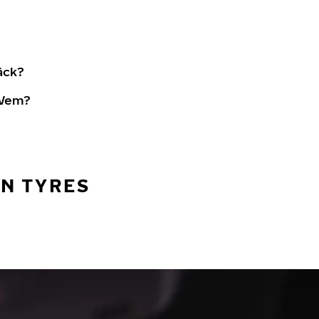
äck?
 Vem?
AN TYRES