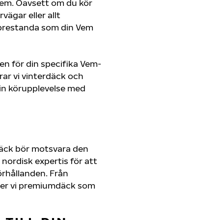
n Vem. Oavsett om du kör
ägar eller allt
 prestanda som din Vem
en för din specifika Vem-
rar vi vinterdäck och
in körupplevelse med
däck bör motsvara den
nordisk expertis för att
förhållanden. Från
juder vi premiumdäck som