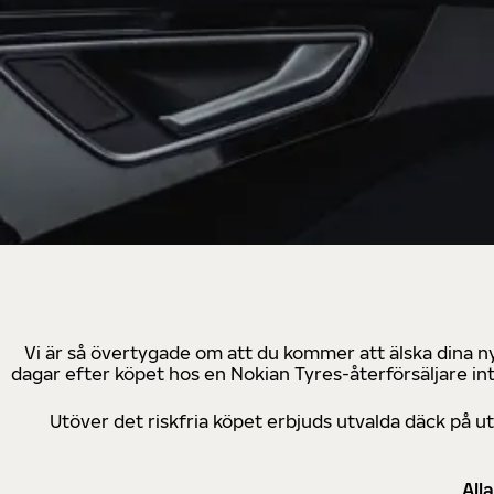
Vi är så övertygade om att du kommer att älska dina n
dagar efter köpet hos en Nokian Tyres-återförsäljare in
Utöver det riskfria köpet erbjuds utvalda däck på 
All