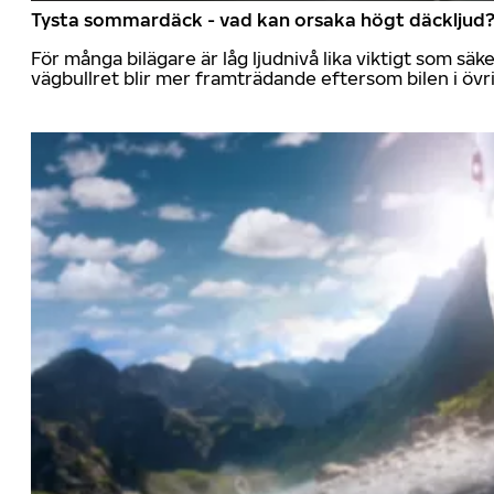
Tysta sommardäck - vad kan orsaka högt däckljud
För många bilägare är låg ljudnivå lika viktigt som sä
vägbullret blir mer framträdande eftersom bilen i övrig