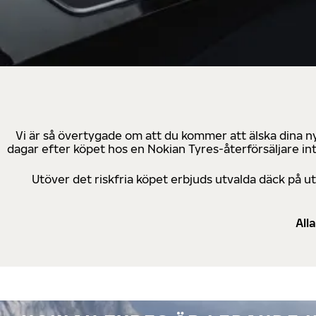
Vi är så övertygade om att du kommer att älska dina n
dagar efter köpet hos en Nokian Tyres-återförsäljare in
Utöver det riskfria köpet erbjuds utvalda däck på 
All