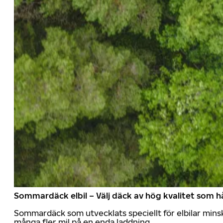
Sommardäck elbil – Välj däck av hög kvalitet som hå
Sommardäck som utvecklats speciellt för elbilar mins
många fler mil på en enda laddning.