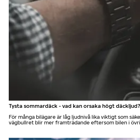
Tysta sommardäck - vad kan orsaka högt däckljud
För många bilägare är låg ljudnivå lika viktigt som sä
vägbullret blir mer framträdande eftersom bilen i övrig