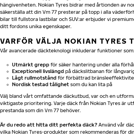
hängivenheten. Nokian Tyres bidrar med årtionden av nord
säkerställa att din Vm 77 presterar på topp i alla väderf
bilar till fullstora lastbilar och SUV:ar erbjuder vi prem
ditt fordons unika egenskaper.
VARFÖR VÄLJA NOKIAN TYRES T
Vår avancerade däckteknologi inkluderar funktioner som
Utmärkt grepp
för säker hantering under alla förhå
Exceptionell livslängd
på däckslitbanan för långvari
Lågt rullmotstånd
för förbättrad bränsleeffektivite
Nordisk testad tålighet
som du kan lita på
Välj bland vårt omfattande däckutbud, var och en utfor
viktigaste prioritering. Varje däck från Nokian Tyres är u
prestanda som din Vm 77 behöver.
Är du redo att hitta ditt perfekta däck?
Använd vår däck
vilka Nokian Tyres-produkter som rekommenderas för din