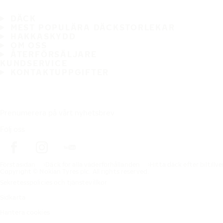
DÄCK
MEST POPULÄRA DÄCKSTORLEKAR
HAKKASKYDD
OM OSS
ÅTERFÖRSÄLJARE
KUNDSERVICE
KONTAKTUPPGIFTER
Prenumerera på vårt nyhetsbrev
Följ oss
Förstasidan
Däck för alla väderförhållanden
Hitta däck efter biltillv
Copyright © Nokian Tyres plc. All rights reserved.
Sekretesspolicies och tjänstevillkor
Sidkarta
Hantera cookies