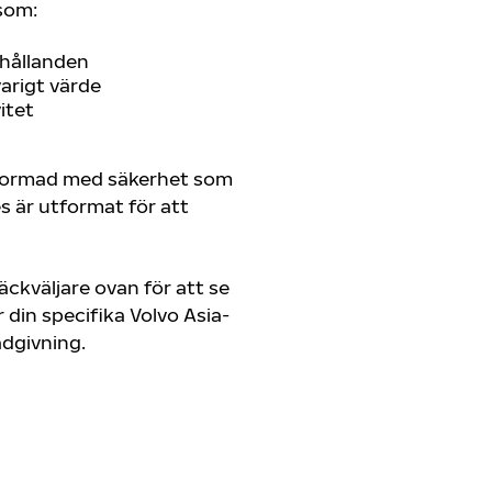
som:
rhållanden
arigt värde
itet
tformad med säkerhet som
es är utformat för att
ckväljare ovan för att se
din specifika Volvo Asia-
rådgivning.