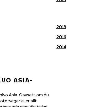
2018
2016
2014
VO ASIA-
n Volvo Asia. Oavsett om du
orvägar eller allt
 prestanda som din Volvo