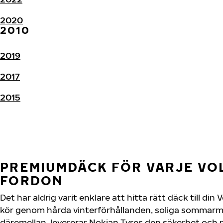
2020
2010
2019
2017
2015
PREMIUMDÄCK FÖR VARJE VOL
FORDON
Det har aldrig varit enklare att hitta rätt däck till di
kör genom hårda vinterförhållanden, soliga sommarmot
däremellan, levererar Nokian Tyres den säkerhet och