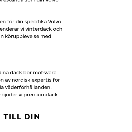
en för din specifika Volvo
menderar vi vinterdäck och
in körupplevelse med
 dina däck bör motsvara
 av nordisk expertis för
lla väderförhållanden.
r erbjuder vi premiumdäck
TILL DIN