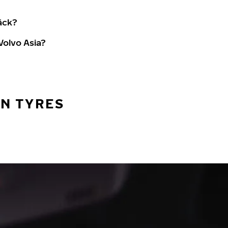
äck?
olvo Asia?
AN TYRES