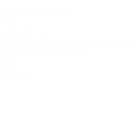
Prenumerera på vårt nyhetsbrev
Följ oss
Förstasidan
Däck för alla väderförhållanden
Hitta däck efter biltillv
Copyright © Nokian Tyres plc. All rights reserved.
Sekretesspolicies och tjänstevillkor
Sidkarta
Hantera cookies