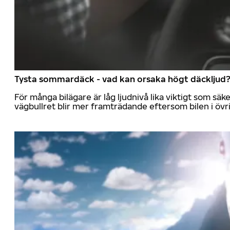
Tysta sommardäck - vad kan orsaka högt däckljud
För många bilägare är låg ljudnivå lika viktigt som sä
vägbullret blir mer framträdande eftersom bilen i övrig