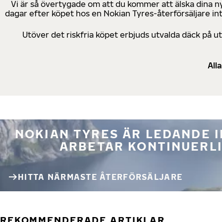
Vi är så övertygade om att du kommer att älska dina n
dagar efter köpet hos en Nokian Tyres-återförsäljare in
Utöver det riskfria köpet erbjuds utvalda däck på 
All
NOKIAN TYRES ÄR LEDANDE 
ARBETAR KONTINUERLI
HITTA NÄRMASTE ÅTERFÖRSÄLJARE
REKOMMENDERADE ARTIKLAR