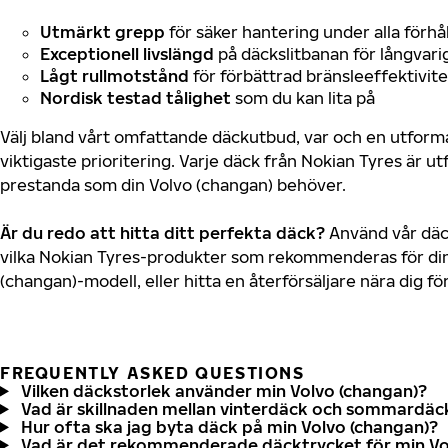
Utmärkt grepp
för säker hantering under alla förhå
Exceptionell livslängd
på däckslitbanan för långvari
Lågt rullmotstånd
för förbättrad bränsleeffektivite
Nordisk testad tålighet
som du kan lita på
Välj bland vårt omfattande däckutbud, var och en utfor
viktigaste prioritering. Varje däck från Nokian Tyres är u
prestanda som din Volvo (changan) behöver.
Är du redo att hitta ditt perfekta däck?
Använd vår däck
vilka Nokian Tyres-produkter som rekommenderas för din
(changan)-modell, eller hitta en återförsäljare nära dig f
FREQUENTLY ASKED QUESTIONS
Vilken däckstorlek använder min Volvo (changan)?
Vad är skillnaden mellan vinterdäck och sommardäc
Hur ofta ska jag byta däck på min Volvo (changan)?
Vad är det rekommenderade däcktrycket för min Vo