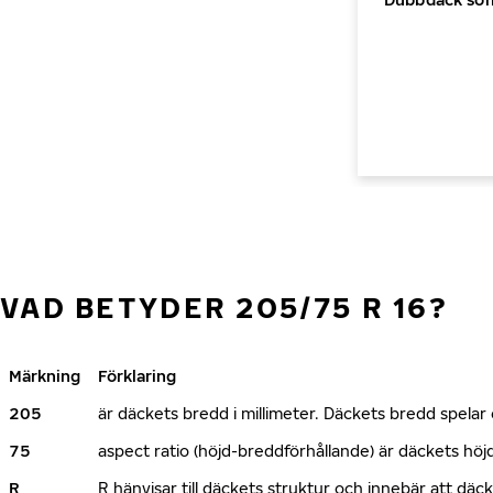
VAD BETYDER 205/75 R 16?
Märkning
Förklaring
205
är däckets bredd i millimeter. Däckets bredd spelar e
75
aspect ratio (höjd-breddförhållande) är däckets h
R
R hänvisar till däckets struktur och innebär att däc