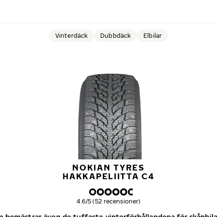
Vinterdäck
Dubbdäck
Elbilar
NOKIAN TYRES
HAKKAPELIITTA C4
Övergripande betyg
4.6/5 (52 recensioner)
bemästrar även de tuffaste vinterförhållandena för skåpbila