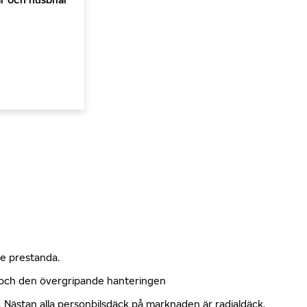
nde prestanda.
n och den övergripande hanteringen
kt. Nästan alla personbilsdäck på marknaden är radialdäck.