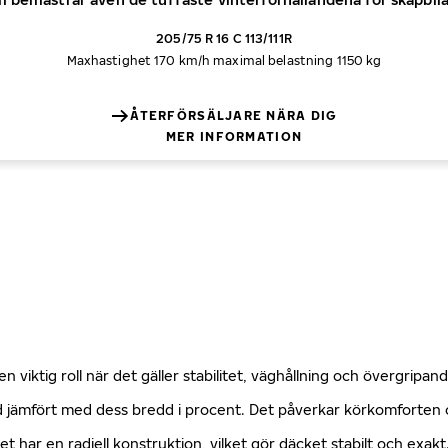
205/75 R 16 C 113/111R
Maxhastighet 170 km/h
maximal belastning 1150 kg
ÅTERFÖRSÄLJARE NÄRA DIG
MER INFORMATION
n viktig roll när det gäller stabilitet, väghållning och övergripa
öjd jämfört med dess bredd i procent. Det påverkar körkomforte
ket har en radiell konstruktion, vilket gör däcket stabilt och exa