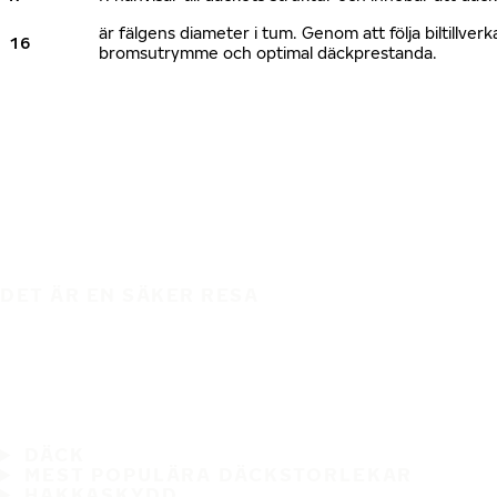
är fälgens diameter i tum. Genom att följa biltillv
16
bromsutrymme och optimal däckprestanda.
DET ÄR EN SÄKER RESA
DÄCK
MEST POPULÄRA DÄCKSTORLEKAR
HAKKASKYDD