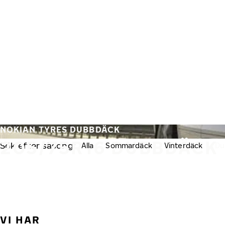
Hoppa till huvudinnehåll
Hem
NOKIAN TYRES DUBBDÄCK
205/75R16 DUBBDÄCK
Sök efter säsong:
Alla
Sommardäck
Vinterdäck
Du
VI HAR