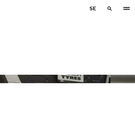
SE
FÖR
N