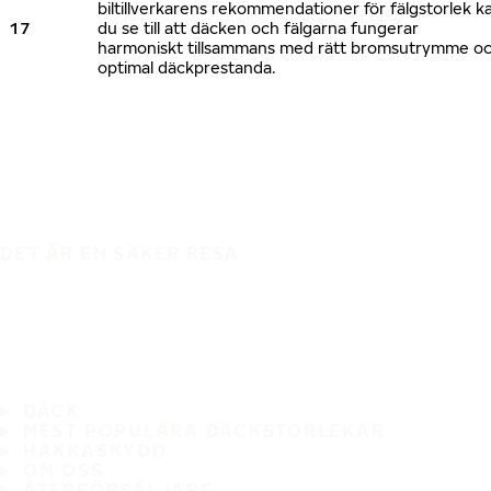
biltillverkarens rekommendationer för fälgstorlek k
17
du se till att däcken och fälgarna fungerar
harmoniskt tillsammans med rätt bromsutrymme o
optimal däckprestanda.
DET ÄR EN SÄKER RESA
DÄCK
MEST POPULÄRA DÄCKSTORLEKAR
HAKKASKYDD
OM OSS
ÅTERFÖRSÄLJARE