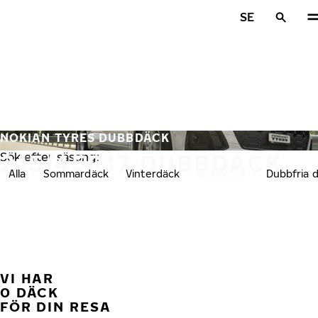
Hoppa till huvudinnehåll
SE
Hem
NOKIAN TYRES DUBBDÄCK
215/45R17 DUBBDÄCK
Sök efter säsong:
Alla
Sommardäck
Vinterdäck
Dubbdäck
Dubbfria 
VI HAR
FÖ
0 DÄCK
FÖR DIN RESA