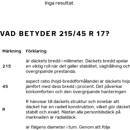
Inga resultat
VAD BETYDER 215/45 R 17?
Märkning
Förklaring
är däckets bredd i millimeter. Däckets bredd spelar
215
en viktig roll när det gäller stabilitet, väghållning oc
övergripande prestanda.
aspect ratio (höjd-breddförhållande) är däckets höj
45
jämfört med dess bredd i procent. Det påverkar
körkomforten och den övergripande hanteringen
R hänvisar till däckets struktur och innebär att
däcket har en radiell konstruktion, vilket gör däcke
R
stabilt och exakt. Nästan alla personbilsdäck på
marknaden är radialdäck.
är fälgens diameter i tum. Genom att följa