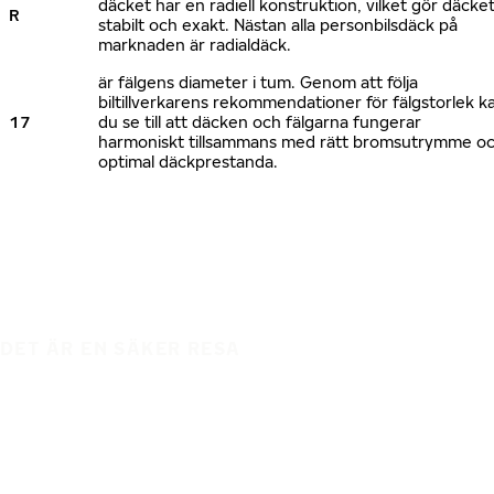
däcket har en radiell konstruktion, vilket gör däcke
R
stabilt och exakt. Nästan alla personbilsdäck på
marknaden är radialdäck.
är fälgens diameter i tum. Genom att följa
biltillverkarens rekommendationer för fälgstorlek k
17
du se till att däcken och fälgarna fungerar
harmoniskt tillsammans med rätt bromsutrymme o
optimal däckprestanda.
DET ÄR EN SÄKER RESA