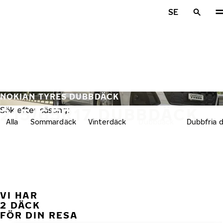
Hoppa till huvudinnehåll
SE
Hem
NOKIAN TYRES DUBBDÄCK
215/65R17 DUBBDÄCK
Sök efter säsong:
Alla
Sommardäck
Vinterdäck
Dubbdäck
Dubbfria 
VI HAR
FÖ
2 DÄCK
FÖR DIN RESA