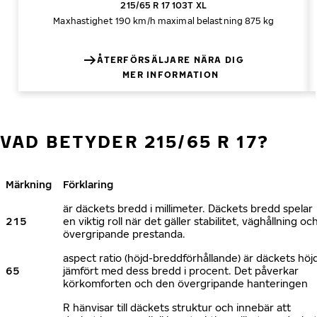
215/65 R 17 103T XL
Maxhastighet 190 km/h
maximal belastning 875 kg
ÅTERFÖRSÄLJARE NÄRA DIG
MER INFORMATION
VAD BETYDER 215/65 R 17?
Märkning
Förklaring
är däckets bredd i millimeter. Däckets bredd spelar
215
en viktig roll när det gäller stabilitet, väghållning oc
övergripande prestanda.
aspect ratio (höjd-breddförhållande) är däckets höj
65
jämfört med dess bredd i procent. Det påverkar
körkomforten och den övergripande hanteringen
R hänvisar till däckets struktur och innebär att