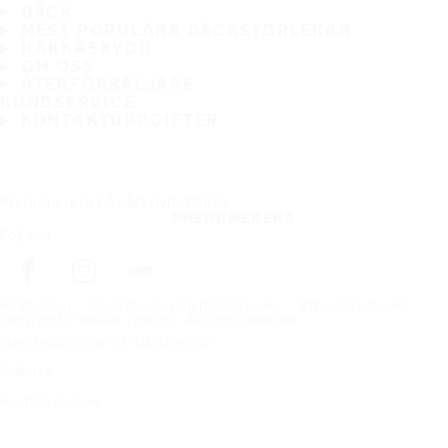
DÄCK
MEST POPULÄRA DÄCKSTORLEKAR
HAKKASKYDD
OM OSS
ÅTERFÖRSÄLJARE
KUNDSERVICE
KONTAKTUPPGIFTER
Prenumerera på vårt nyhetsbrev
PRENUMERERA
Följ oss
Förstasidan
Däck för alla väderförhållanden
Efter däckstorlek
Copyright © Nokian Tyres plc. All rights reserved.
Sekretesspolicies och tjänstevillkor
Sidkarta
Hantera cookies