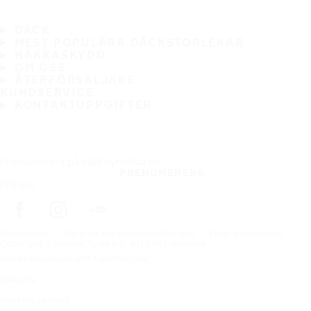
DÄCK
MEST POPULÄRA DÄCKSTORLEKAR
HAKKASKYDD
OM OSS
ÅTERFÖRSÄLJARE
KUNDSERVICE
KONTAKTUPPGIFTER
Prenumerera på vårt nyhetsbrev
PRENUMERERA
Följ oss
Förstasidan
Däck för alla väderförhållanden
Efter däckstorlek
Copyright © Nokian Tyres plc. All rights reserved.
Sekretesspolicies och tjänstevillkor
Sidkarta
Hantera cookies