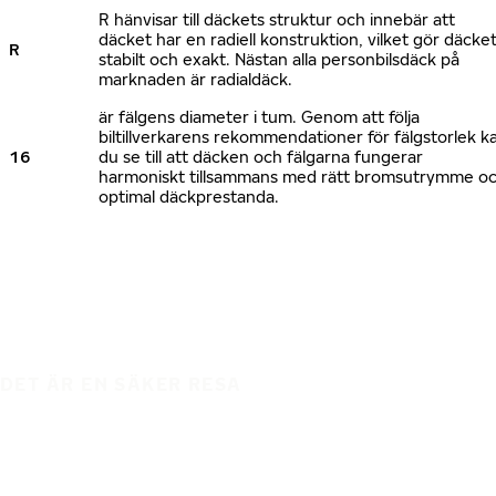
R hänvisar till däckets struktur och innebär att
däcket har en radiell konstruktion, vilket gör däcke
R
stabilt och exakt. Nästan alla personbilsdäck på
marknaden är radialdäck.
är fälgens diameter i tum. Genom att följa
biltillverkarens rekommendationer för fälgstorlek k
16
du se till att däcken och fälgarna fungerar
harmoniskt tillsammans med rätt bromsutrymme o
optimal däckprestanda.
DET ÄR EN SÄKER RESA