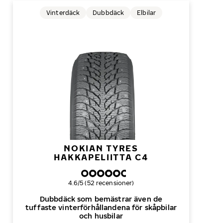
Vinterdäck
Dubbdäck
Elbilar
NOKIAN TYRES
HAKKAPELIITTA C4
Övergripande betyg
4.6/5 (52 recensioner)
Dubbdäck som bemästrar även de
tuffaste vinterförhållandena för skåpbilar
och husbilar