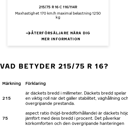
215/75 R 16 C 116/114R
Maxhastighet 170 km/h
maximal belastning 1250
kg
ÅTERFÖRSÄLJARE NÄRA DIG
MER INFORMATION
VAD BETYDER 215/75 R 16?
Märkning
Förklaring
är däckets bredd i millimeter. Däckets bredd spelar
215
en viktig roll när det gäller stabilitet, väghållning oc
övergripande prestanda.
aspect ratio (höjd-breddförhållande) är däckets höj
75
jämfört med dess bredd i procent. Det påverkar
körkomforten och den övergripande hanteringen