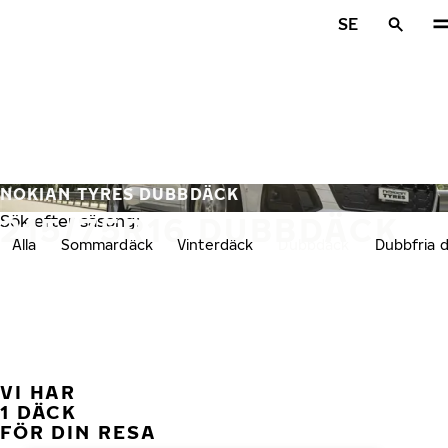
Hoppa till huvudinnehåll
SE
Hem
NOKIAN TYRES DUBBDÄCK
215/75R16 DUBBDÄCK
Sök efter säsong:
Alla
Sommardäck
Vinterdäck
Dubbdäck
Dubbfria 
VI HAR
FÖ
1 DÄCK
FÖR DIN RESA