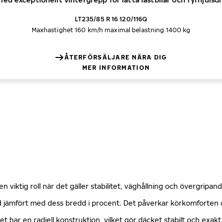
LT235/85 R 16 120/116Q
Maxhastighet 160 km/h
maximal belastning 1400 kg
ÅTERFÖRSÄLJARE NÄRA DIG
MER INFORMATION
n viktig roll när det gäller stabilitet, väghållning och övergripa
öjd jämfört med dess bredd i procent. Det påverkar körkomforte
ket har en radiell konstruktion, vilket gör däcket stabilt och exa