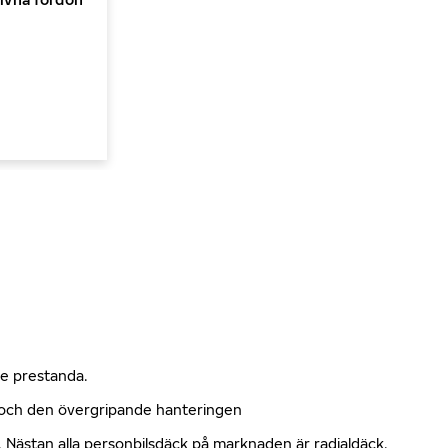
nde prestanda.
n och den övergripande hanteringen
kt. Nästan alla personbilsdäck på marknaden är radialdäck.