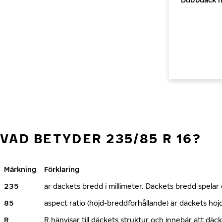
VAD BETYDER 235/85 R 16?
Märkning
Förklaring
235
är däckets bredd i millimeter. Däckets bredd spelar e
85
aspect ratio (höjd-breddförhållande) är däckets h
R
R hänvisar till däckets struktur och innebär att däc