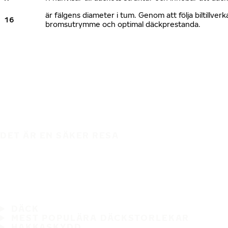
är fälgens diameter i tum. Genom att följa biltillv
16
bromsutrymme och optimal däckprestanda.
DET ÄR EN SÄKER RESA
DÄCK
MEST POPULÄRA DÄCKSTORLEKAR
HAKKASKYDD