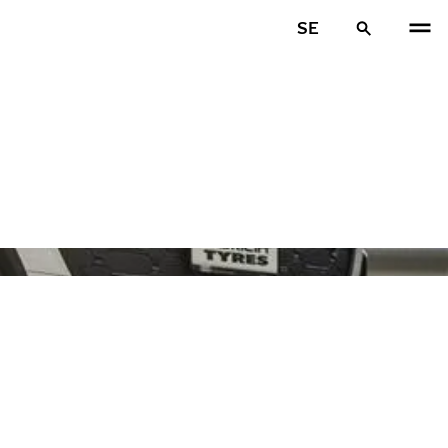
SE
FÖR
N