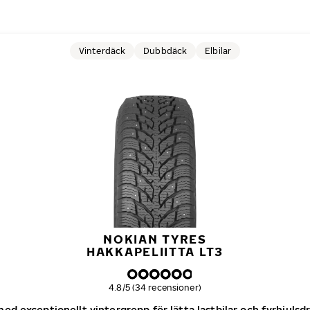
Vinterdäck
Dubbdäck
Elbilar
NOKIAN TYRES
HAKKAPELIITTA LT3
Övergripande betyg
4.8/5 (34 recensioner)
d exceptionellt vintergrepp för lätta lastbilar och fyrhjulsd