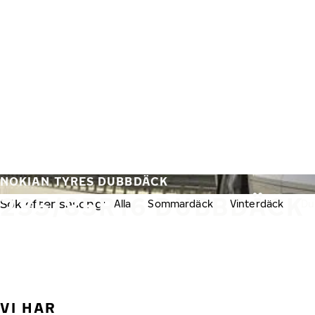
Hoppa till huvudinnehåll
Hem
NOKIAN TYRES DUBBDÄCK
235/85R16 DUBBDÄCK
Sök efter säsong:
Alla
Sommardäck
Vinterdäck
Du
VI HAR