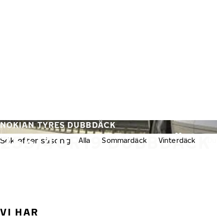
Hoppa till huvudinnehåll
Hem
NOKIAN TYRES DUBBDÄCK
255/40R19 DUBBDÄCK
Sök efter säsong:
Alla
Sommardäck
Vinterdäck
Du
VI HAR