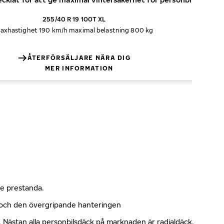
255/40 R 19 100T XL
axhastighet 190 km/h
maximal belastning 800 kg
ÅTERFÖRSÄLJARE NÄRA DIG
MER INFORMATION
nde prestanda.
n och den övergripande hanteringen
kt. Nästan alla personbilsdäck på marknaden är radialdäck.