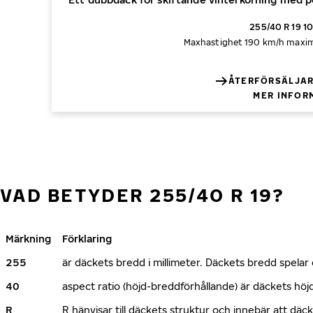
255/40 R 19 1
Maxhastighet 190 km/h
maxim
ÅTERFÖRSÄLJAR
MER INFOR
VAD BETYDER 255/40 R 19?
Märkning
Förklaring
255
är däckets bredd i millimeter. Däckets bredd spelar e
40
aspect ratio (höjd-breddförhållande) är däckets h
R
R hänvisar till däckets struktur och innebär att däc