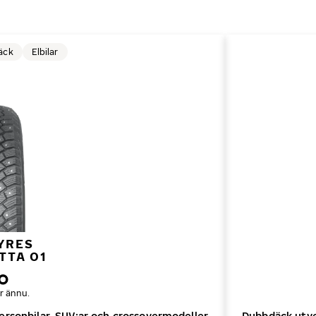
äck
Elbilar
YRES
TTA 01
r ännu.
ersonbilar, SUV:ar och crossovermodeller
Dubbdäck utvec