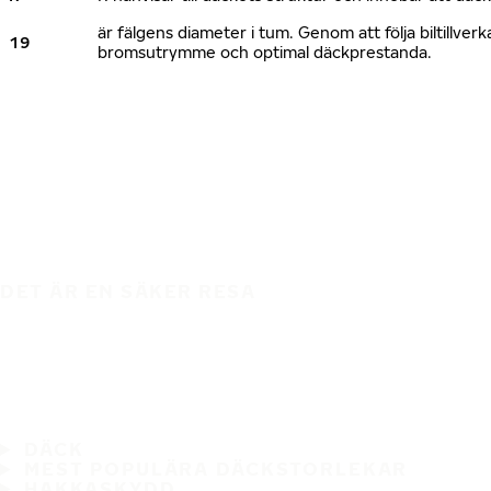
är fälgens diameter i tum. Genom att följa biltillv
19
bromsutrymme och optimal däckprestanda.
DET ÄR EN SÄKER RESA
DÄCK
MEST POPULÄRA DÄCKSTORLEKAR
HAKKASKYDD