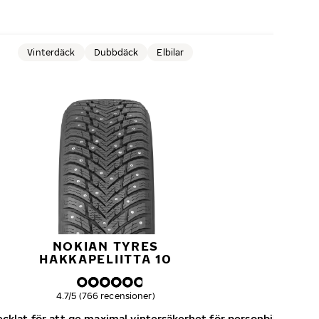
Vinterdäck
Dubbdäck
Elbilar
NOKIAN TYRES
HAKKAPELIITTA 10
Övergripande betyg
4.7/5 (766 recensioner)
klat för att ge maximal vintersäkerhet för personbilar