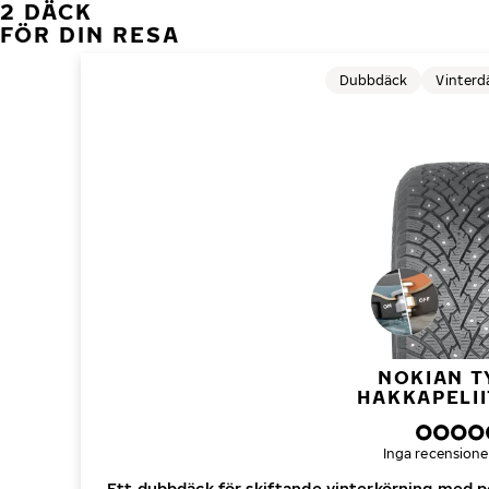
2 DÄCK
FÖR DIN RESA
Dubbdäck
Vinterd
NOKIAN T
HAKKAPELII
Inga recensione
Ett dubbdäck för skiftande vinterkörning med p