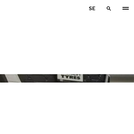
SE
FÖR
N