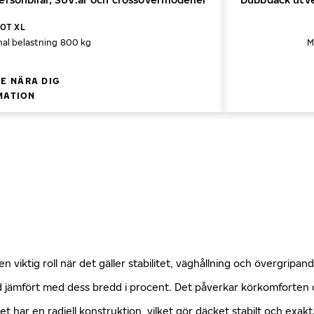
00T XL
al belastning 800 kg
M
E NÄRA DIG
MATION
n viktig roll när det gäller stabilitet, väghållning och övergripa
öjd jämfört med dess bredd i procent. Det påverkar körkomforte
ket har en radiell konstruktion, vilket gör däcket stabilt och exa