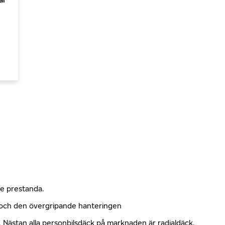
nde prestanda.
n och den övergripande hanteringen
kt. Nästan alla personbilsdäck på marknaden är radialdäck.