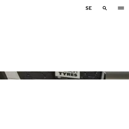
SE
FÖR
N