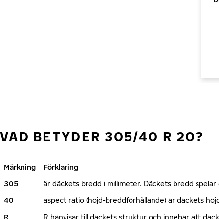
VAD BETYDER 305/40 R 20?
Märkning
Förklaring
305
är däckets bredd i millimeter. Däckets bredd spelar e
40
aspect ratio (höjd-breddförhållande) är däckets h
R
R hänvisar till däckets struktur och innebär att däc