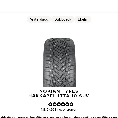
Vinterdäck
Dubbdäck
Elbilar
NOKIAN TYRES
HAKKAPELIITTA 10 SUV
Övergripande betyg
4.8/5 (263 recensioner)
ubbdäck utvecklat för att ge maximal vintersäkerhet för SUV: