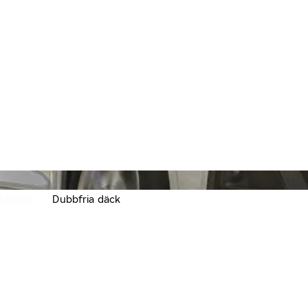
K
bbdäck
Dubbfria däck