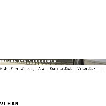
Hoppa till huvudinnehåll
Hem
NOKIAN TYRES DUBBDÄCK
305/40R20 DUBBDÄC
Sök efter säsong:
Alla
Sommardäck
Vinterdäck
Du
VI HAR