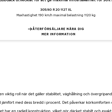
305/40 R 20 112T XL
Maxhastighet 190 km/h
maximal belastning 1120 kg
ÅTERFÖRSÄLJARE NÄRA DIG
MER INFORMATION
n viktig roll när det gäller stabilitet, väghållning och övergripa
öjd jämfört med dess bredd i procent. Det påverkar körkomforte
ket har en radiell konstruktion, vilket gör däcket stabilt och exa