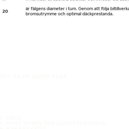
är fälgens diameter i tum. Genom att följa biltillv
20
bromsutrymme och optimal däckprestanda.
DET ÄR EN SÄKER RESA
DÄCK
MEST POPULÄRA DÄCKSTORLEKAR
HAKKASKYDD