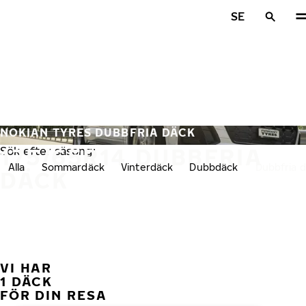
Hoppa till huvudinnehåll
SE
Hem
NOKIAN TYRES DUBBFRIA DÄCK
175/65R14 DUBBFRIA
Sök efter säsong:
Alla
Sommardäck
Vinterdäck
Dubbdäck
Dubbfria 
DÄCK
VI HAR
FÖ
1 DÄCK
FÖR DIN RESA