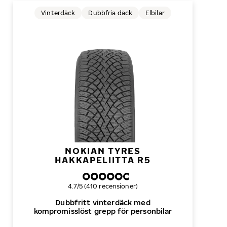
Vinterdäck
Dubbfria däck
Elbilar
NOKIAN TYRES
HAKKAPELIITTA R5
Övergripande betyg
4.7/5 (410 recensioner)
Dubbfritt vinterdäck med
kompromisslöst grepp för personbilar