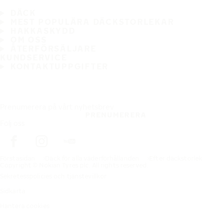
DÄCK
MEST POPULÄRA DÄCKSTORLEKAR
HAKKASKYDD
OM OSS
ÅTERFÖRSÄLJARE
KUNDSERVICE
KONTAKTUPPGIFTER
Prenumerera på vårt nyhetsbrev
PRENUMERERA
Följ oss
Förstasidan
Däck för alla väderförhållanden
Efter däckstorlek
Copyright © Nokian Tyres plc. All rights reserved.
Sekretesspolicies och tjänstevillkor
Sidkarta
Hantera cookies