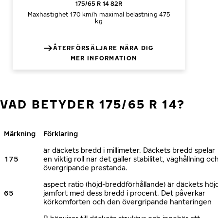
175/65 R 14 82R
Maxhastighet 170 km/h
maximal belastning 475
kg
ÅTERFÖRSÄLJARE NÄRA DIG
MER INFORMATION
VAD BETYDER 175/65 R 14?
Märkning
Förklaring
är däckets bredd i millimeter. Däckets bredd spelar
175
en viktig roll när det gäller stabilitet, väghållning oc
övergripande prestanda.
aspect ratio (höjd-breddförhållande) är däckets höj
65
jämfört med dess bredd i procent. Det påverkar
körkomforten och den övergripande hanteringen