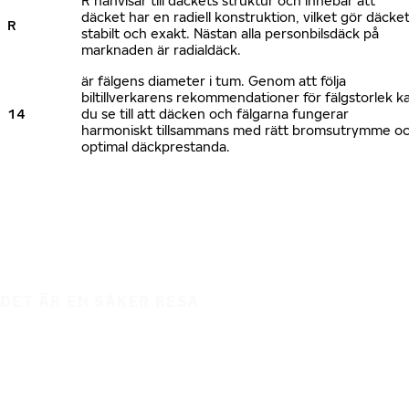
R hänvisar till däckets struktur och innebär att
däcket har en radiell konstruktion, vilket gör däcke
R
stabilt och exakt. Nästan alla personbilsdäck på
marknaden är radialdäck.
är fälgens diameter i tum. Genom att följa
biltillverkarens rekommendationer för fälgstorlek k
14
du se till att däcken och fälgarna fungerar
harmoniskt tillsammans med rätt bromsutrymme o
optimal däckprestanda.
DET ÄR EN SÄKER RESA