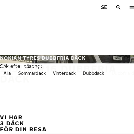
Hoppa till huvudinnehåll
SE
Hem
NOKIAN TYRES DUBBFRIA DÄCK
215/60R16 DUBBFRIA
Sök efter säsong:
Alla
Sommardäck
Vinterdäck
Dubbdäck
Dubbfria 
DÄCK
VI HAR
FÖ
3 DÄCK
FÖR DIN RESA