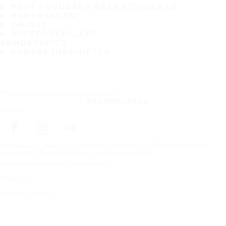
MEST POPULÄRA DÄCKSTORLEKAR
HAKKASKYDD
OM OSS
ÅTERFÖRSÄLJARE
KUNDSERVICE
KONTAKTUPPGIFTER
Prenumerera på vårt nyhetsbrev
PRENUMERERA
Följ oss
Förstasidan
Däck för alla väderförhållanden
Efter däckstorlek
Copyright © Nokian Tyres plc. All rights reserved.
Sekretesspolicies och tjänstevillkor
Sidkarta
Hantera cookies