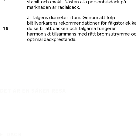
stabilt och exakt. Nästan alla personbilsdäck på
marknaden är radialdäck.
är fälgens diameter i tum. Genom att följa
biltillverkarens rekommendationer för fälgstorlek k
16
du se till att däcken och fälgarna fungerar
harmoniskt tillsammans med rätt bromsutrymme o
optimal däckprestanda.
DET ÄR EN SÄKER RESA
DÄCK