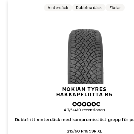
Vinterdäck
Dubbfria däck
Elbilar
NOKIAN TYRES
HAKKAPELIITTA R5
Övergripande betyg
4.7/5 (410 recensioner)
Dubbfritt vinterdäck med kompromisslöst grepp för pe
215/60 R 16 99R XL