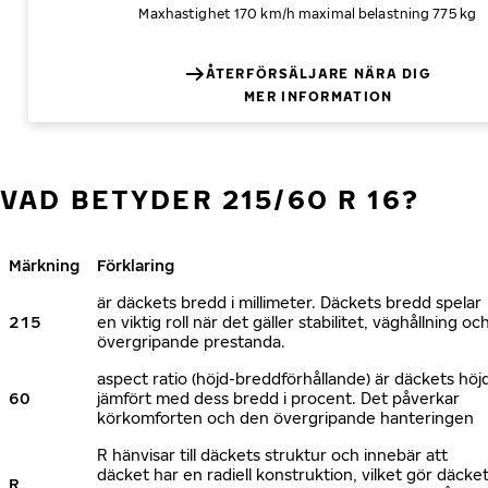
Maxhastighet 170 km/h
maximal belastning 775 kg
ÅTERFÖRSÄLJARE NÄRA DIG
MER INFORMATION
VAD BETYDER 215/60 R 16?
Märkning
Förklaring
är däckets bredd i millimeter. Däckets bredd spelar
215
en viktig roll när det gäller stabilitet, väghållning oc
övergripande prestanda.
aspect ratio (höjd-breddförhållande) är däckets höj
60
jämfört med dess bredd i procent. Det påverkar
körkomforten och den övergripande hanteringen
R hänvisar till däckets struktur och innebär att
däcket har en radiell konstruktion, vilket gör däcke
R