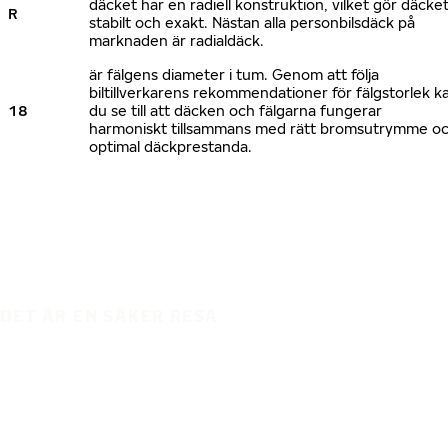
däcket har en radiell konstruktion, vilket gör däcke
R
stabilt och exakt. Nästan alla personbilsdäck på
marknaden är radialdäck.
är fälgens diameter i tum. Genom att följa
biltillverkarens rekommendationer för fälgstorlek k
18
du se till att däcken och fälgarna fungerar
harmoniskt tillsammans med rätt bromsutrymme o
optimal däckprestanda.
DET ÄR EN SÄKER RESA