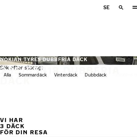
Hoppa till huvudinnehåll
SE
Hem
NOKIAN TYRES DUBBFRIA DÄCK
235/55R18 DUBBFRIA
Sök efter säsong:
Alla
Sommardäck
Vinterdäck
Dubbdäck
Dubbfria 
DÄCK
VI HAR
FÖ
3 DÄCK
FÖR DIN RESA