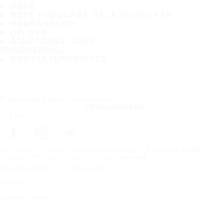
DÄCK
MEST POPULÄRA DÄCKSTORLEKAR
HAKKASKYDD
OM OSS
ÅTERFÖRSÄLJARE
KUNDSERVICE
KONTAKTUPPGIFTER
Prenumerera på vårt nyhetsbrev
PRENUMERERA
Följ oss
Förstasidan
Däck för alla väderförhållanden
Efter däckstorlek
Copyright © Nokian Tyres plc. All rights reserved.
Sekretesspolicies och tjänstevillkor
Sidkarta
Hantera cookies