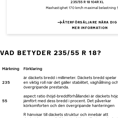
235/55 R 18 104R XL
Maxhastighet 170 km/h
maximal belastning
ÅTERFÖRSÄLJARE NÄRA DIG
MER INFORMATION
VAD BETYDER 235/55 R 18?
Märkning
Förklaring
är däckets bredd i millimeter. Däckets bredd spelar
235
en viktig roll när det gäller stabilitet, väghållning oc
övergripande prestanda.
aspect ratio (höjd-breddförhållande) är däckets höj
55
jämfört med dess bredd i procent. Det påverkar
körkomforten och den övergripande hanteringen
R hänvisar till däckets struktur och innebär att