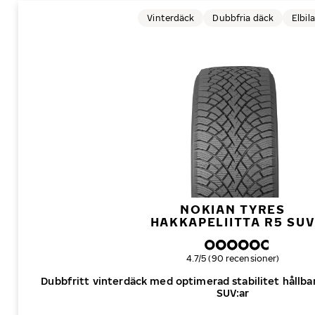
Vinterdäck
Dubbfria däck
Elbila
NOKIAN TYRES
HAKKAPELIITTA R5 SU
Övergripande betyg
4.7/5 (90 recensioner)
Dubbfritt vinterdäck med optimerad stabilitet hållbar
SUV:ar