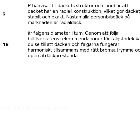
R hänvisar till däckets struktur och innebär att
däcket har en radiell konstruktion, vilket gör däcke
R
stabilt och exakt. Nästan alla personbilsdäck på
marknaden är radialdäck.
är fälgens diameter i tum. Genom att följa
biltillverkarens rekommendationer för fälgstorlek k
18
du se till att däcken och fälgarna fungerar
harmoniskt tillsammans med rätt bromsutrymme o
optimal däckprestanda.
DET ÄR EN SÄKER RESA