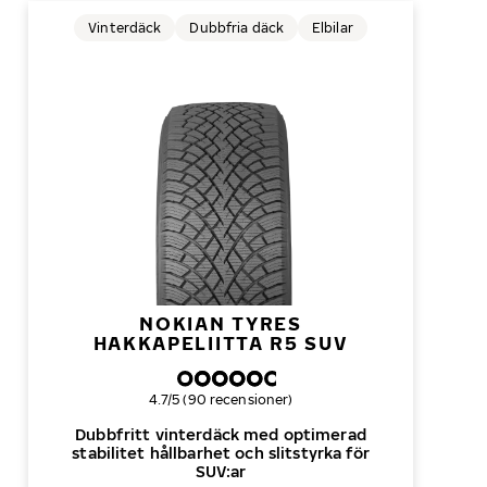
Vinterdäck
Dubbfria däck
Elbilar
NOKIAN TYRES
HAKKAPELIITTA R5 SUV
Övergripande betyg
4.7/5 (90 recensioner)
Dubbfritt vinterdäck med optimerad
stabilitet hållbarhet och slitstyrka för
SUV:ar