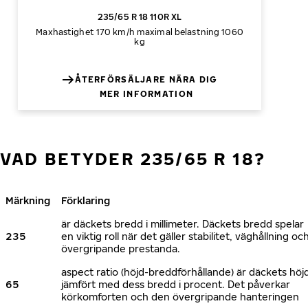
235/65 R 18 110R XL
Maxhastighet 170 km/h
maximal belastning 1060
kg
ÅTERFÖRSÄLJARE NÄRA DIG
MER INFORMATION
VAD BETYDER 235/65 R 18?
Märkning
Förklaring
är däckets bredd i millimeter. Däckets bredd spelar
235
en viktig roll när det gäller stabilitet, väghållning oc
övergripande prestanda.
aspect ratio (höjd-breddförhållande) är däckets höj
65
jämfört med dess bredd i procent. Det påverkar
körkomforten och den övergripande hanteringen