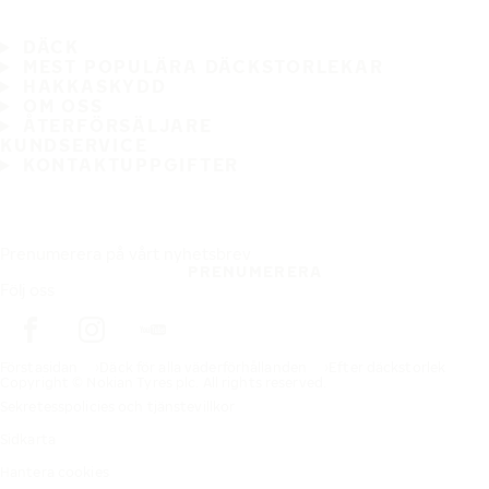
DÄCK
MEST POPULÄRA DÄCKSTORLEKAR
HAKKASKYDD
OM OSS
ÅTERFÖRSÄLJARE
KUNDSERVICE
KONTAKTUPPGIFTER
Prenumerera på vårt nyhetsbrev
PRENUMERERA
Följ oss
Förstasidan
Däck för alla väderförhållanden
Efter däckstorlek
Copyright © Nokian Tyres plc. All rights reserved.
Sekretesspolicies och tjänstevillkor
Sidkarta
Hantera cookies