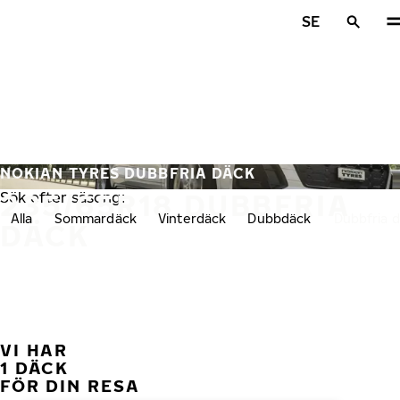
Hoppa till huvudinnehåll
SE
Hem
NOKIAN TYRES DUBBFRIA DÄCK
235/65R18 DUBBFRIA
Sök efter säsong:
Alla
Sommardäck
Vinterdäck
Dubbdäck
Dubbfria 
DÄCK
VI HAR
FÖ
1 DÄCK
FÖR DIN RESA