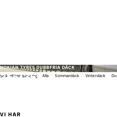
Hoppa till huvudinnehåll
Hem
NOKIAN TYRES DUBBFRIA DÄCK
255/35R21 DUBBFRIA 
Sök efter säsong:
Alla
Sommardäck
Vinterdäck
Du
VI HAR