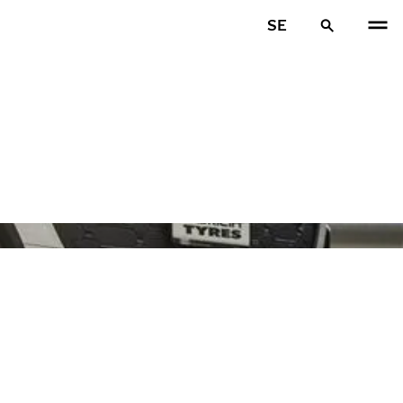
SE
FÖR
N