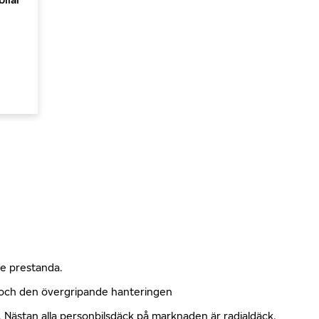
nde prestanda.
n och den övergripande hanteringen
kt. Nästan alla personbilsdäck på marknaden är radialdäck.