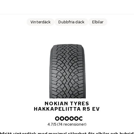
Vinterdäck
Dubbfria däck
Elbilar
NOKIAN TYRES
HAKKAPELIITTA R5 EV
Övergripande betyg
4.7/5 (74 recensioner)
bfritt vinterdäck med maximal säkerhet för elbilar och hybridb