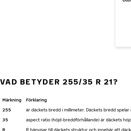
VAD BETYDER 255/35 R 21?
Märkning
Förklaring
255
är däckets bredd i millimeter. Däckets bredd spelar e
35
aspect ratio (höjd-breddförhållande) är däckets h
R
R hänvisar till däckets struktur och innebär att däc