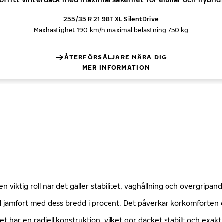
255/35 R 21 98T XL SilentDrive
Maxhastighet 190 km/h
maximal belastning 750 kg
ÅTERFÖRSÄLJARE NÄRA DIG
MER INFORMATION
n viktig roll när det gäller stabilitet, väghållning och övergripa
öjd jämfört med dess bredd i procent. Det påverkar körkomforte
ket har en radiell konstruktion, vilket gör däcket stabilt och exa