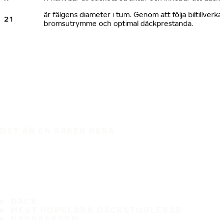
är fälgens diameter i tum. Genom att följa biltillv
21
bromsutrymme och optimal däckprestanda.
DET ÄR EN SÄKER RESA
DÄCK
MEST POPULÄRA DÄCKSTORLEKAR
HAKKASKYDD