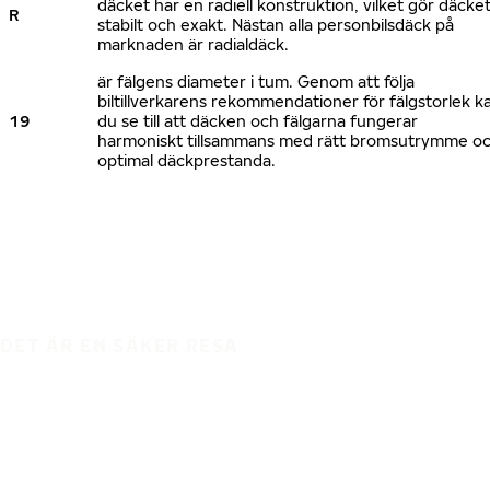
däcket har en radiell konstruktion, vilket gör däcke
R
stabilt och exakt. Nästan alla personbilsdäck på
marknaden är radialdäck.
är fälgens diameter i tum. Genom att följa
biltillverkarens rekommendationer för fälgstorlek k
19
du se till att däcken och fälgarna fungerar
harmoniskt tillsammans med rätt bromsutrymme o
optimal däckprestanda.
DET ÄR EN SÄKER RESA