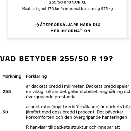
255/50 R 19 107R XL
Maxhastighet 170 km/h
maximal belastning 975 kg
ÅTERFÖRSÄLJARE NÄRA DIG
MER INFORMATION
VAD BETYDER 255/50 R 19?
Märkning
Förklaring
är däckets bredd i millimeter. Däckets bredd spelar
255
en viktig roll när det gäller stabilitet, väghållning oc
övergripande prestanda.
aspect ratio (höjd-breddförhållande) är däckets höj
50
jämfört med dess bredd i procent. Det påverkar
körkomforten och den övergripande hanteringen
R hänvisar till däckets struktur och innebär att