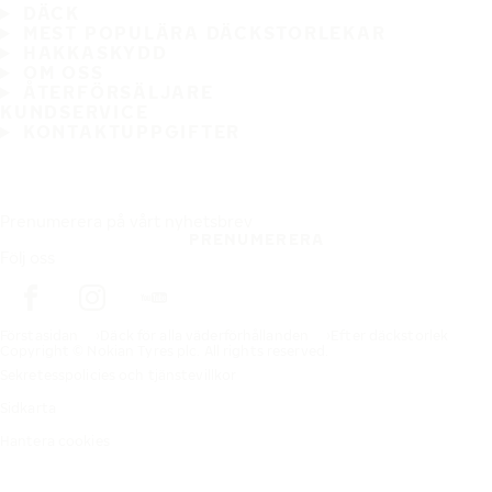
DÄCK
MEST POPULÄRA DÄCKSTORLEKAR
HAKKASKYDD
OM OSS
ÅTERFÖRSÄLJARE
KUNDSERVICE
KONTAKTUPPGIFTER
Prenumerera på vårt nyhetsbrev
PRENUMERERA
Följ oss
Förstasidan
Däck för alla väderförhållanden
Efter däckstorlek
Copyright © Nokian Tyres plc. All rights reserved.
Sekretesspolicies och tjänstevillkor
Sidkarta
Hantera cookies