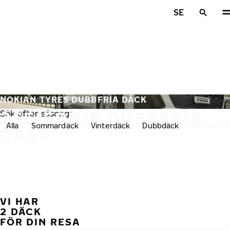
Hoppa till huvudinnehåll
SE
Hem
NOKIAN TYRES DUBBFRIA DÄCK
255/50R19 DUBBFRIA
Sök efter säsong:
Alla
Sommardäck
Vinterdäck
Dubbdäck
Dubbfria 
DÄCK
VI HAR
FÖ
2 DÄCK
FÖR DIN RESA