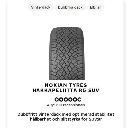
Vinterdäck
Dubbfria däck
Elbilar
NOKIAN TYRES
HAKKAPELIITTA R5 SUV
Övergripande betyg
4.7/5 (90 recensioner)
Dubbfritt vinterdäck med optimerad stabilitet
hållbarhet och slitstyrka för SUV:ar