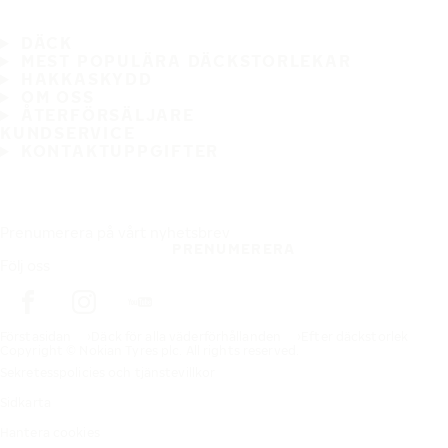
DÄCK
MEST POPULÄRA DÄCKSTORLEKAR
HAKKASKYDD
OM OSS
ÅTERFÖRSÄLJARE
KUNDSERVICE
KONTAKTUPPGIFTER
Prenumerera på vårt nyhetsbrev
PRENUMERERA
Följ oss
Förstasidan
Däck för alla väderförhållanden
Efter däckstorlek
Copyright © Nokian Tyres plc. All rights reserved.
Sekretesspolicies och tjänstevillkor
Sidkarta
Hantera cookies