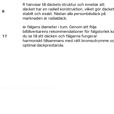
R hänvisar till däckets struktur och innebär att
däcket har en radiell konstruktion, vilket gör däcke
R
stabilt och exakt. Nästan alla personbilsdäck på
marknaden är radialdäck.
är fälgens diameter i tum. Genom att följa
biltillverkarens rekommendationer för fälgstorlek k
17
du se till att däcken och fälgarna fungerar
harmoniskt tillsammans med rätt bromsutrymme o
optimal däckprestanda.
DET ÄR EN SÄKER RESA