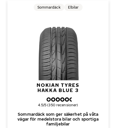
Sommardäck
Elbilar
NOKIAN TYRES
HAKKA BLUE 3
Övergripande betyg
4.5/5 (350 recensioner)
Sommardäck som ger säkerhet på våta
vägar för medelstora bilar och sportiga
familjebilar