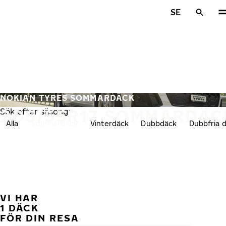
Hoppa till huvudinnehåll
SE
Hem
NOKIAN TYRES SOMMARDÄCK
205/55R17 SOMMARDÄC
Sök efter säsong:
Alla
Sommardäck
Vinterdäck
Dubbdäck
Dubbfria 
VI HAR
FÖ
1 DÄCK
FÖR DIN RESA