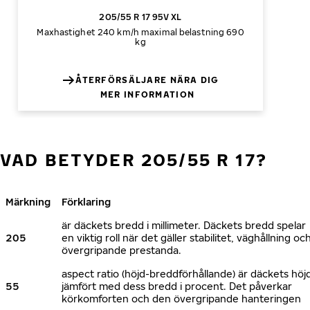
205/55 R 17 95V XL
Maxhastighet 240 km/h
maximal belastning 690
kg
ÅTERFÖRSÄLJARE NÄRA DIG
MER INFORMATION
VAD BETYDER 205/55 R 17?
Märkning
Förklaring
är däckets bredd i millimeter. Däckets bredd spelar
205
en viktig roll när det gäller stabilitet, väghållning oc
övergripande prestanda.
aspect ratio (höjd-breddförhållande) är däckets höj
55
jämfört med dess bredd i procent. Det påverkar
körkomforten och den övergripande hanteringen