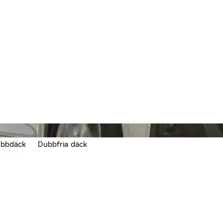
ÄCK
bbdäck
Dubbfria däck