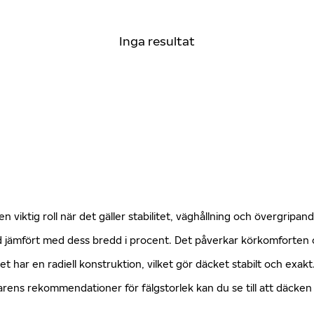
Inga resultat
n viktig roll när det gäller stabilitet, väghållning och övergripa
öjd jämfört med dess bredd i procent. Det påverkar körkomforte
ket har en radiell konstruktion, vilket gör däcket stabilt och exa
erkarens rekommendationer för fälgstorlek kan du se till att däck