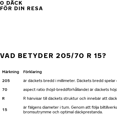
0 DÄCK
FÖR DIN RESA
VAD BETYDER 205/70 R 15?
Märkning
Förklaring
205
är däckets bredd i millimeter. Däckets bredd spelar e
70
aspect ratio (höjd-breddförhållande) är däckets h
R
R hänvisar till däckets struktur och innebär att däc
är fälgens diameter i tum. Genom att följa biltillv
15
bromsutrymme och optimal däckprestanda.