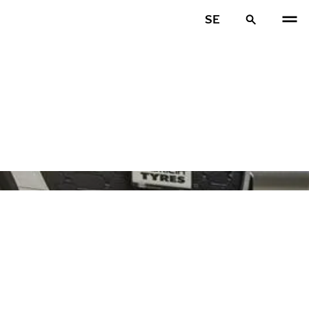
SE
FÖR
N