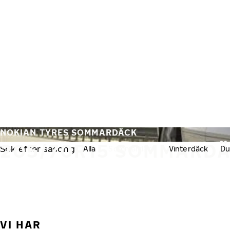
Hoppa till huvudinnehåll
Hem
NOKIAN TYRES SOMMARDÄCK
205/70R15 SOMMARD
Sök efter säsong:
Alla
Sommardäck
Vinterdäck
Du
VI HAR