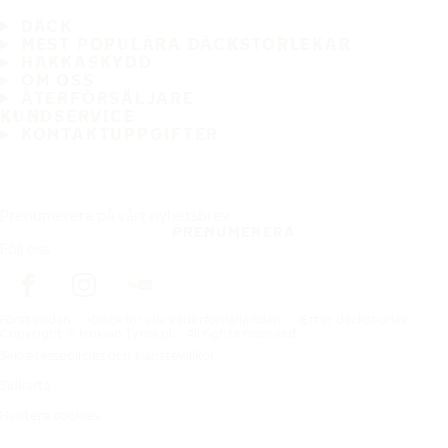
DÄCK
MEST POPULÄRA DÄCKSTORLEKAR
HAKKASKYDD
OM OSS
ÅTERFÖRSÄLJARE
KUNDSERVICE
KONTAKTUPPGIFTER
Prenumerera på vårt nyhetsbrev
PRENUMERERA
Följ oss
Förstasidan
Däck för alla väderförhållanden
Efter däckstorlek
Copyright © Nokian Tyres plc. All rights reserved.
Sekretesspolicies och tjänstevillkor
Sidkarta
Hantera cookies