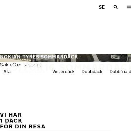
Hoppa till huvudinnehåll
SE
Hem
NOKIAN TYRES SOMMARDÄCK
215/70R16 SOMMARDÄC
Sök efter säsong:
Alla
Sommardäck
Vinterdäck
Dubbdäck
Dubbfria 
VI HAR
FÖ
1 DÄCK
FÖR DIN RESA