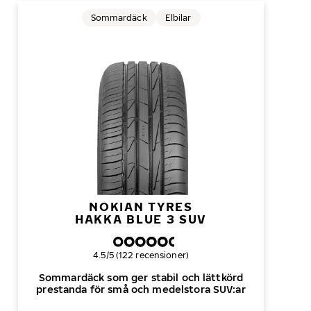
Sommardäck
Elbilar
NOKIAN TYRES
HAKKA BLUE 3 SUV
Övergripande betyg
4.5/5 (122 recensioner)
Sommardäck som ger stabil och lättkörd
prestanda för små och medelstora SUV:ar