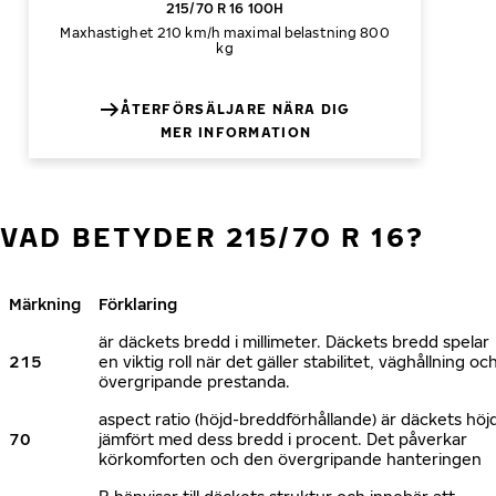
215/70 R 16 100H
Maxhastighet 210 km/h
maximal belastning 800
kg
ÅTERFÖRSÄLJARE NÄRA DIG
MER INFORMATION
VAD BETYDER 215/70 R 16?
Märkning
Förklaring
är däckets bredd i millimeter. Däckets bredd spelar
215
en viktig roll när det gäller stabilitet, väghållning oc
övergripande prestanda.
aspect ratio (höjd-breddförhållande) är däckets höj
70
jämfört med dess bredd i procent. Det påverkar
körkomforten och den övergripande hanteringen