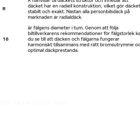
R hänvisar till däckets struktur och innebär att
däcket har en radiell konstruktion, vilket gör däcke
R
stabilt och exakt. Nästan alla personbilsdäck på
marknaden är radialdäck.
är fälgens diameter i tum. Genom att följa
biltillverkarens rekommendationer för fälgstorlek k
16
du se till att däcken och fälgarna fungerar
harmoniskt tillsammans med rätt bromsutrymme o
optimal däckprestanda.
DET ÄR EN SÄKER RESA