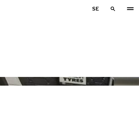
SE
FÖR
N