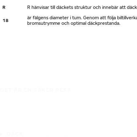
R
R hänvisar till däckets struktur och innebär att däc
är fälgens diameter i tum. Genom att följa biltillv
18
bromsutrymme och optimal däckprestanda.
DET ÄR EN SÄKER RESA
DÄCK