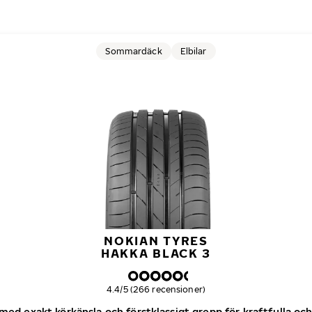
Sommardäck
Elbilar
NOKIAN TYRES
HAKKA BLACK 3
Övergripande betyg
4.4/5 (266 recensioner)
d exakt körkänsla och förstklassigt grepp för kraftfulla och 