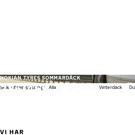
Hoppa till huvudinnehåll
Hem
NOKIAN TYRES SOMMARDÄCK
235/45R18 SOMMARD
Sök efter säsong:
Alla
Sommardäck
Vinterdäck
Du
VI HAR