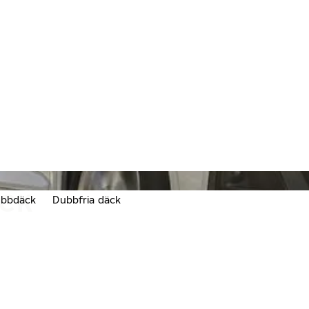
ÄCK
bbdäck
Dubbfria däck