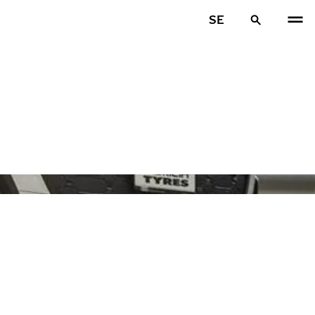
SE
FÖR
N