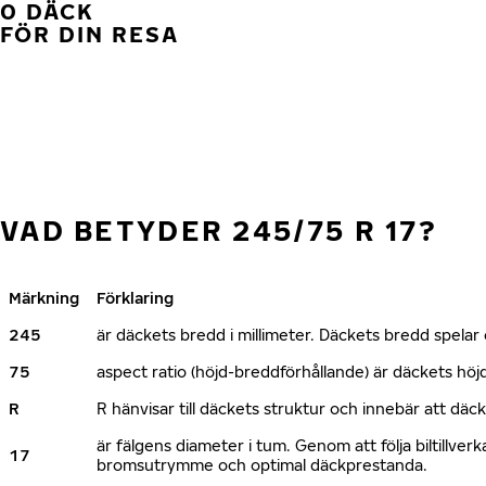
0 DÄCK
FÖR DIN RESA
VAD BETYDER 245/75 R 17?
Märkning
Förklaring
245
är däckets bredd i millimeter. Däckets bredd spelar e
75
aspect ratio (höjd-breddförhållande) är däckets h
R
R hänvisar till däckets struktur och innebär att däc
är fälgens diameter i tum. Genom att följa biltillv
17
bromsutrymme och optimal däckprestanda.