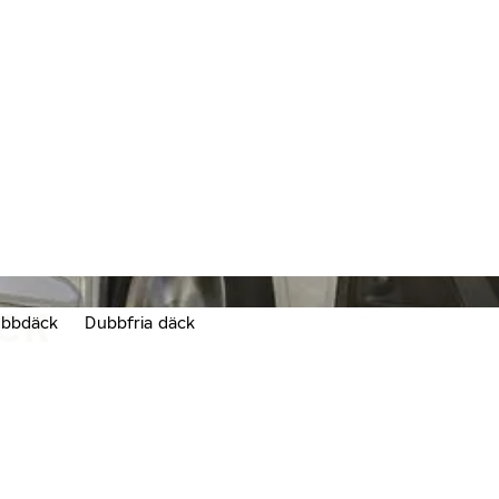
CK
bbdäck
Dubbfria däck