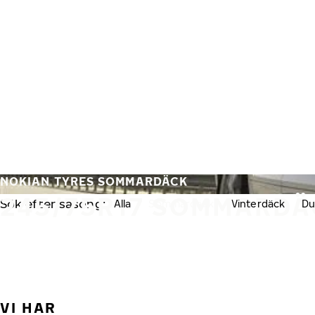
Hoppa till huvudinnehåll
Hem
NOKIAN TYRES SOMMARDÄCK
245/75R17 SOMMARDÄ
Sök efter säsong:
Alla
Sommardäck
Vinterdäck
Du
VI HAR