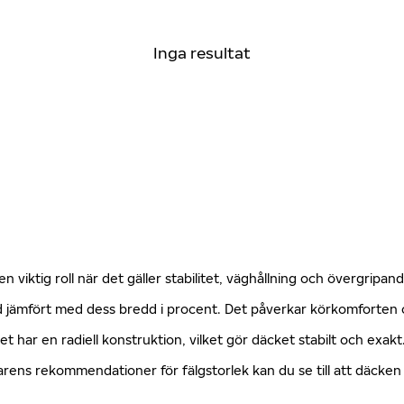
Inga resultat
n viktig roll när det gäller stabilitet, väghållning och övergripa
öjd jämfört med dess bredd i procent. Det påverkar körkomforte
ket har en radiell konstruktion, vilket gör däcket stabilt och exa
erkarens rekommendationer för fälgstorlek kan du se till att däck