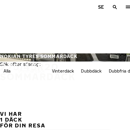
Hoppa till huvudinnehåll
SE
Hem
NOKIAN TYRES SOMMARDÄCK
275/45R20
Sök efter säsong:
Alla
Sommardäck
Vinterdäck
Dubbdäck
Dubbfria 
SOMMARDÄCK
VI HAR
FÖ
1 DÄCK
FÖR DIN RESA