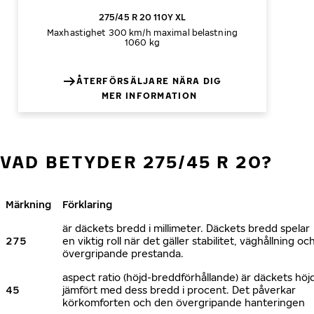
275/45 R 20 110Y XL
Maxhastighet 300 km/h
maximal belastning
1060 kg
ÅTERFÖRSÄLJARE NÄRA DIG
MER INFORMATION
VAD BETYDER 275/45 R 20?
Märkning
Förklaring
är däckets bredd i millimeter. Däckets bredd spelar
275
en viktig roll när det gäller stabilitet, väghållning oc
övergripande prestanda.
aspect ratio (höjd-breddförhållande) är däckets höj
45
jämfört med dess bredd i procent. Det påverkar
körkomforten och den övergripande hanteringen