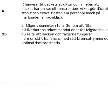
R hänvisar till däckets struktur och innebär att
däcket har en radiell konstruktion, vilket gör däcke
R
stabilt och exakt. Nästan alla personbilsdäck på
marknaden är radialdäck.
är fälgens diameter i tum. Genom att följa
biltillverkarens rekommendationer för fälgstorlek k
20
du se till att däcken och fälgarna fungerar
harmoniskt tillsammans med rätt bromsutrymme o
optimal däckprestanda.
DET ÄR EN SÄKER RESA