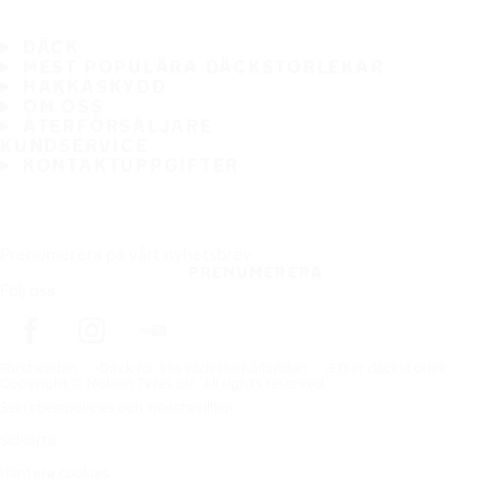
DÄCK
MEST POPULÄRA DÄCKSTORLEKAR
HAKKASKYDD
OM OSS
ÅTERFÖRSÄLJARE
KUNDSERVICE
KONTAKTUPPGIFTER
Prenumerera på vårt nyhetsbrev
PRENUMERERA
Följ oss
Förstasidan
Däck för alla väderförhållanden
Efter däckstorlek
Copyright © Nokian Tyres plc. All rights reserved.
Sekretesspolicies och tjänstevillkor
Sidkarta
Hantera cookies