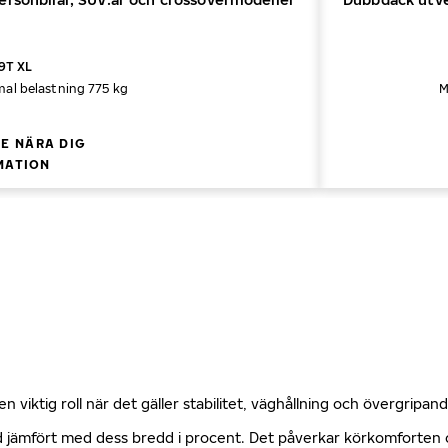
9T XL
al belastning 775 kg
M
E NÄRA DIG
MATION
n viktig roll när det gäller stabilitet, väghållning och övergripa
öjd jämfört med dess bredd i procent. Det påverkar körkomforte