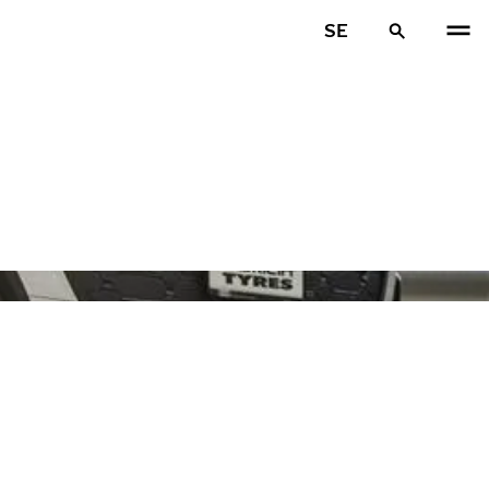
SE
FÖR
N