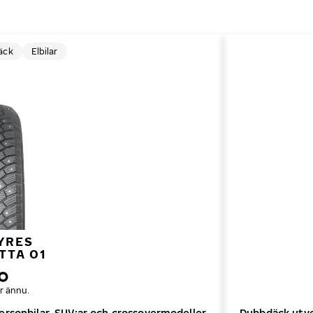
äck
Elbilar
YRES
TTA 01
r ännu.
ersonbilar, SUV:ar och crossovermodeller
Dubbdäck utvec