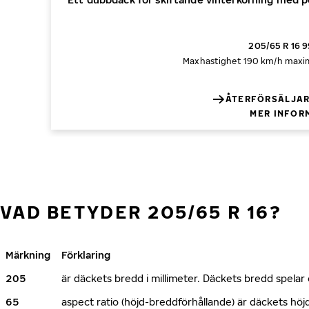
205/65 R 16 9
Maxhastighet 190 km/h
maxim
ÅTERFÖRSÄLJAR
MER INFOR
VAD BETYDER 205/65 R 16?
Märkning
Förklaring
205
är däckets bredd i millimeter. Däckets bredd spelar e
65
aspect ratio (höjd-breddförhållande) är däckets h