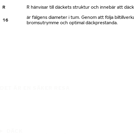
R
R hänvisar till däckets struktur och innebär att däc
är fälgens diameter i tum. Genom att följa biltillv
16
bromsutrymme och optimal däckprestanda.
DET ÄR EN SÄKER RESA
DÄCK