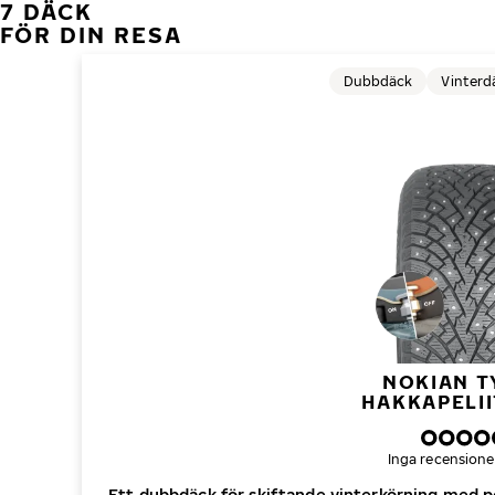
7 DÄCK
FÖR DIN RESA
Dubbdäck
Vinterd
NOKIAN T
HAKKAPELII
Inga recensione
Ett dubbdäck för skiftande vinterkörning med p