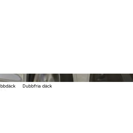
CK
bbdäck
Dubbfria däck