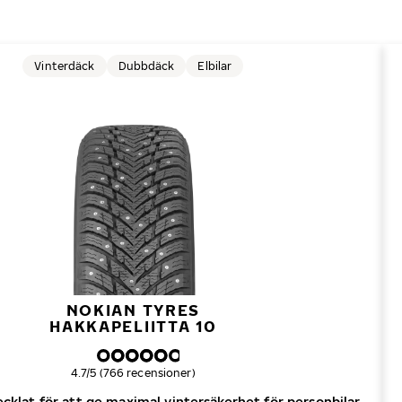
Vinterdäck
Dubbdäck
Elbilar
NOKIAN TYRES
HAKKAPELIITTA 10
Övergripande betyg
4.7/5 (766 recensioner)
klat för att ge maximal vintersäkerhet för personbilar