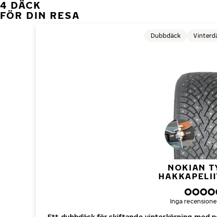
4 DÄCK
FÖR DIN RESA
Dubbdäck
Vinterd
NOKIAN T
HAKKAPELII
Inga recensione
Ett dubbdäck för skiftande vinterkörning med p