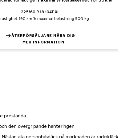
225/60 R 18 104T XL
hastighet 190 km/h
maximal belastning 900 kg
ÅTERFÖRSÄLJARE NÄRA DIG
MER INFORMATION
nde prestanda.
n och den övergripande hanteringen
kt. Nästan alla personbilsdäck på marknaden är radialdäck.