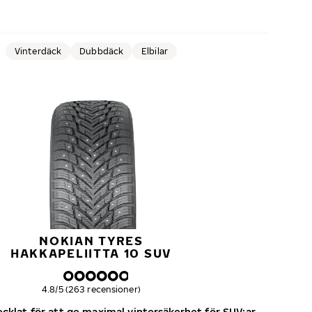
Vinterdäck
Dubbdäck
Elbilar
NOKIAN TYRES
HAKKAPELIITTA 10 SUV
Övergripande betyg
4.8/5 (263 recensioner)
klat för att ge maximal vintersäkerhet för SUV:ar
Dubb