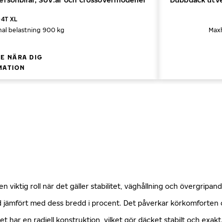
04T XL
al belastning 900 kg
Max
E NÄRA DIG
MATION
n viktig roll när det gäller stabilitet, väghållning och övergripa
öjd jämfört med dess bredd i procent. Det påverkar körkomforte
ket har en radiell konstruktion, vilket gör däcket stabilt och exa