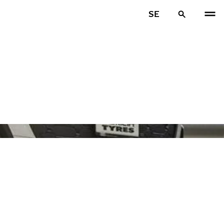
SE
FÖR
N