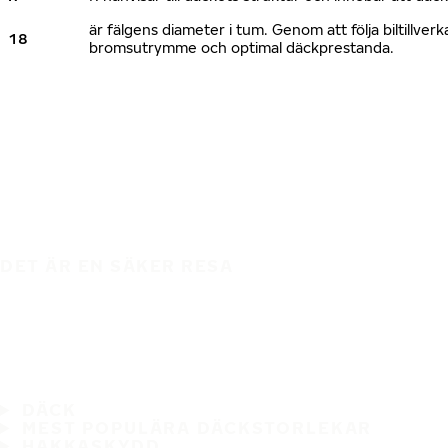
är fälgens diameter i tum. Genom att följa biltillv
18
bromsutrymme och optimal däckprestanda.
DET ÄR EN SÄKER RESA
DÄCK
MEST POPULÄRA DÄCKSTORLEKAR
HAKKASKYDD