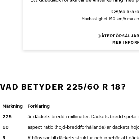
225/60 R 18 1
Maxhastighet 190 km/h
maxim
ÅTERFÖRSÄLJAR
MER INFOR
VAD BETYDER 225/60 R 18?
Märkning
Förklaring
225
är däckets bredd i millimeter. Däckets bredd spelar e
60
aspect ratio (höjd-breddförhållande) är däckets h
R
R hänvisar till däckets struktur och innebär att däc