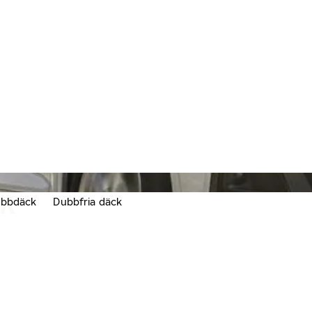
CK
bbdäck
Dubbfria däck