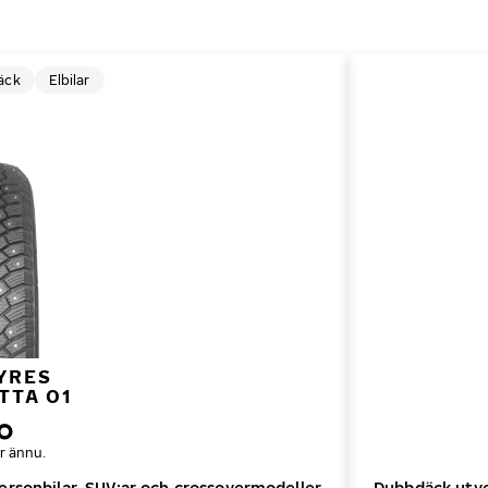
äck
Elbilar
YRES
TTA 01
r ännu.
ersonbilar, SUV:ar och crossovermodeller
Dubbdäck utvec