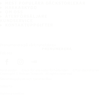
MEST POPULÄRA DÄCKSTORLEKAR
HAKKASKYDD
OM OSS
ÅTERFÖRSÄLJARE
KUNDSERVICE
KONTAKTUPPGIFTER
Prenumerera på vårt nyhetsbrev
PRENUMERERA
Följ oss
Förstasidan
Däck för alla väderförhållanden
Efter däckstorlek
Copyright © Nokian Tyres plc. All rights reserved.
Sekretesspolicies och tjänstevillkor
Sidkarta
Hantera cookies