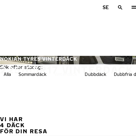
Hoppa till huvudinnehåll
SE
Hem
NOKIAN TYRES VINTERDÄCK
225/65R17 VINTERDÄCK
Sök efter säsong:
Alla
Sommardäck
Vinterdäck
Dubbdäck
Dubbfria 
VI HAR
FÖ
4 DÄCK
FÖR DIN RESA