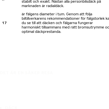
stabilt och exakt. Nästan alla personbilsdäck på
marknaden är radialdäck.
är fälgens diameter i tum. Genom att följa
biltillverkarens rekommendationer för fälgstorlek k
17
du se till att däcken och fälgarna fungerar
harmoniskt tillsammans med rätt bromsutrymme o
optimal däckprestanda.
DET ÄR EN SÄKER RESA
DÄCK