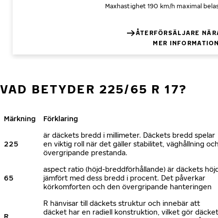
Maxhastighet 190 km/h
maximal bela
ÅTERFÖRSÄLJARE NÄR
MER INFORMATIO
VAD BETYDER 225/65 R 17?
Märkning
Förklaring
är däckets bredd i millimeter. Däckets bredd spelar
225
en viktig roll när det gäller stabilitet, väghållning oc
övergripande prestanda.
aspect ratio (höjd-breddförhållande) är däckets höj
65
jämfört med dess bredd i procent. Det påverkar
körkomforten och den övergripande hanteringen
R hänvisar till däckets struktur och innebär att
däcket har en radiell konstruktion, vilket gör däcke
R