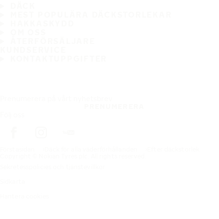
DÄCK
MEST POPULÄRA DÄCKSTORLEKAR
HAKKASKYDD
OM OSS
ÅTERFÖRSÄLJARE
KUNDSERVICE
KONTAKTUPPGIFTER
Prenumerera på vårt nyhetsbrev
PRENUMERERA
Följ oss
Förstasidan
Däck för alla väderförhållanden
Efter däckstorlek
Copyright © Nokian Tyres plc. All rights reserved.
Sekretesspolicies och tjänstevillkor
Sidkarta
Hantera cookies