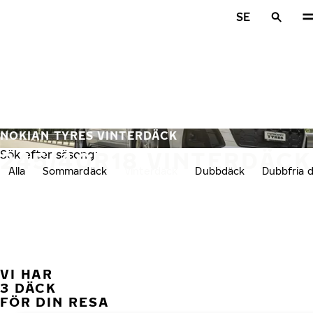
Hoppa till huvudinnehåll
SE
Hem
NOKIAN TYRES VINTERDÄCK
245/40R18 VINTERDÄCK
Sök efter säsong:
Alla
Sommardäck
Vinterdäck
Dubbdäck
Dubbfria 
VI HAR
FÖ
3 DÄCK
FÖR DIN RESA