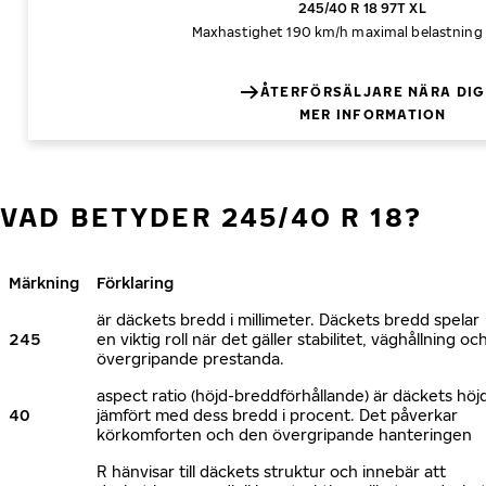
245/40 R 18 97T XL
Maxhastighet 190 km/h
maximal belastning
ÅTERFÖRSÄLJARE NÄRA DIG
MER INFORMATION
VAD BETYDER 245/40 R 18?
Märkning
Förklaring
är däckets bredd i millimeter. Däckets bredd spelar
245
en viktig roll när det gäller stabilitet, väghållning oc
övergripande prestanda.
aspect ratio (höjd-breddförhållande) är däckets höj
40
jämfört med dess bredd i procent. Det påverkar
körkomforten och den övergripande hanteringen
R hänvisar till däckets struktur och innebär att