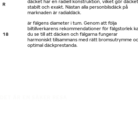
däcket har en radiell konstruktion, vilket gör däcke
R
stabilt och exakt. Nästan alla personbilsdäck på
marknaden är radialdäck.
är fälgens diameter i tum. Genom att följa
biltillverkarens rekommendationer för fälgstorlek k
18
du se till att däcken och fälgarna fungerar
harmoniskt tillsammans med rätt bromsutrymme o
optimal däckprestanda.
DET ÄR EN SÄKER RESA