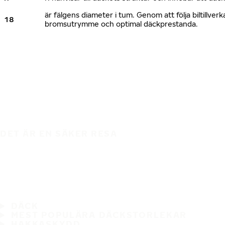
är fälgens diameter i tum. Genom att följa biltillv
18
bromsutrymme och optimal däckprestanda.
DET ÄR EN SÄKER RESA
DÄCK
MEST POPULÄRA DÄCKSTORLEKAR
HAKKASKYDD