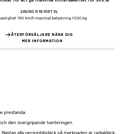
245/60 R 18 109T XL
astighet 190 km/h
maximal belastning 1030 kg
ÅTERFÖRSÄLJARE NÄRA DIG
MER INFORMATION
nde prestanda.
n och den övergripande hanteringen
kt. Nästan alla personbilsdäck på marknaden är radialdäck.