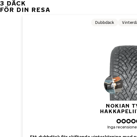
3 DÄCK
FÖR DIN RESA
Dubbdäck
Vinterd
NOKIAN T
HAKKAPELII
Inga recensione
Ett dubbdäck för skiftande vinterkörning med p