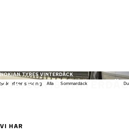
Hoppa till huvudinnehåll
Hem
NOKIAN TYRES VINTERDÄCK
245/60R18 VINTERDÄ
Sök efter säsong:
Alla
Sommardäck
Vinterdäck
Du
VI HAR