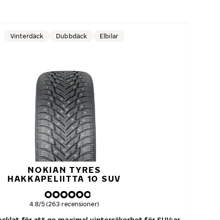
Vinterdäck
Dubbdäck
Elbilar
NOKIAN TYRES
HAKKAPELIITTA 10 SUV
Övergripande betyg
4.8/5 (263 recensioner)
klat för att ge maximal vintersäkerhet för SUV:ar
Dubb