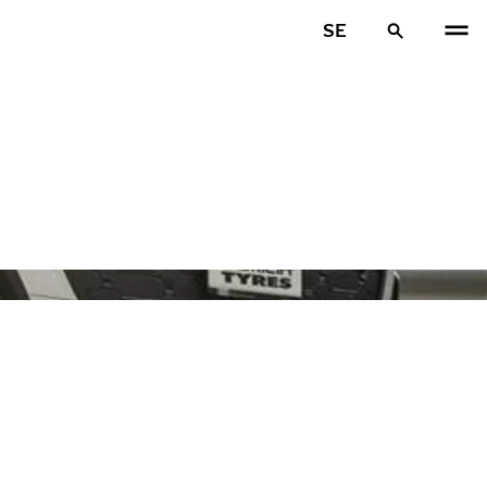
SE
FÖR
N