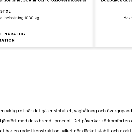
09T XL
l belastning 1030 kg
Maxh
E NÄRA DIG
MATION
n viktig roll när det gäller stabilitet, väghållning och övergripa
öjd jämfört med dess bredd i procent. Det påverkar körkomforte
ket har en radiell konstruktion, vilket gör däcket stabilt och exa