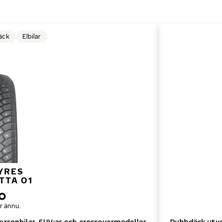
äck
Elbilar
YRES
TTA 01
r ännu.
ersonbilar, SUV:ar och crossovermodeller
Dubbdäck utvec