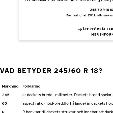
245/60 R 18 1
Maxhastighet 190 km/h
maxima
ÅTERFÖRSÄLJAR
MER INFOR
VAD BETYDER 245/60 R 18?
Märkning
Förklaring
245
är däckets bredd i millimeter. Däckets bredd spelar e
60
aspect ratio (höjd-breddförhållande) är däckets h
R
R hänvisar till däckets struktur och innebär att däc