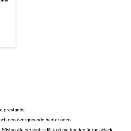
nde prestanda.
n och den övergripande hanteringen
kt. Nästan alla personbilsdäck på marknaden är radialdäck.