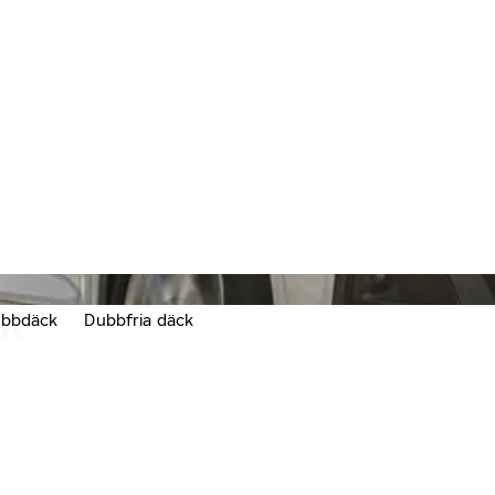
CK
bbdäck
Dubbfria däck