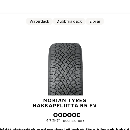
Vinterdäck
Dubbfria däck
Elbilar
NOKIAN TYRES
HAKKAPELIITTA R5 EV
Övergripande betyg
4.7/5 (74 recensioner)
bfritt vinterdäck med maximal säkerhet för elbilar och hybridb