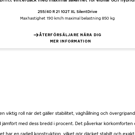
255/40 R 21 102T XL SilentDrive
Maxhastighet 190 km/h
maximal belastning 850 kg
ÅTERFÖRSÄLJARE NÄRA DIG
MER INFORMATION
n viktig roll när det gäller stabilitet, väghållning och övergripa
öjd jämfört med dess bredd i procent. Det påverkar körkomforte
ket har en radiell konstruktion, vilket gör däcket stabilt och exa