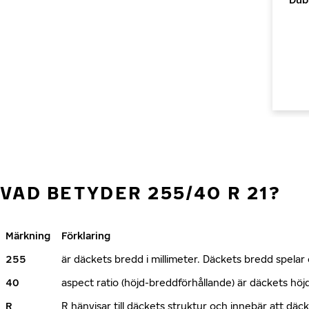
VAD BETYDER 255/40 R 21?
Märkning
Förklaring
255
är däckets bredd i millimeter. Däckets bredd spelar e
40
aspect ratio (höjd-breddförhållande) är däckets h
R
R hänvisar till däckets struktur och innebär att däc