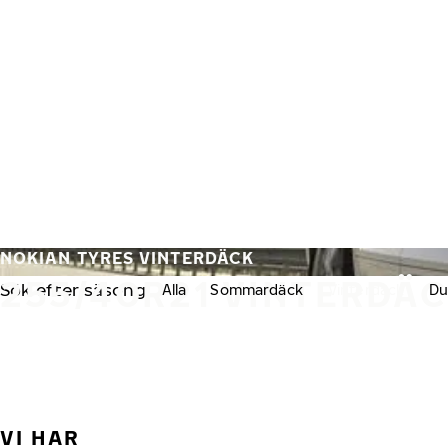
Hoppa till huvudinnehåll
Hem
NOKIAN TYRES VINTERDÄCK
255/40R21 VINTERDÄ
Sök efter säsong:
Alla
Sommardäck
Vinterdäck
Du
VI HAR