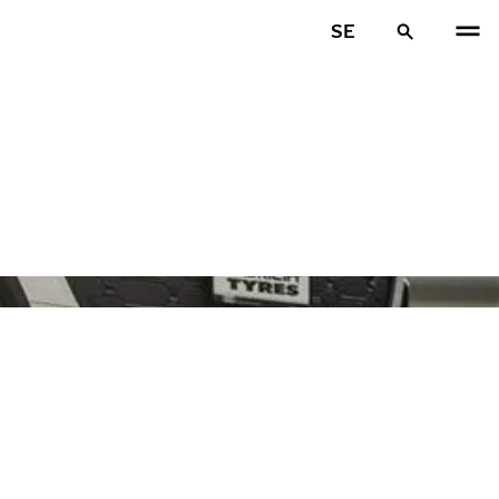
SE
FÖR
N