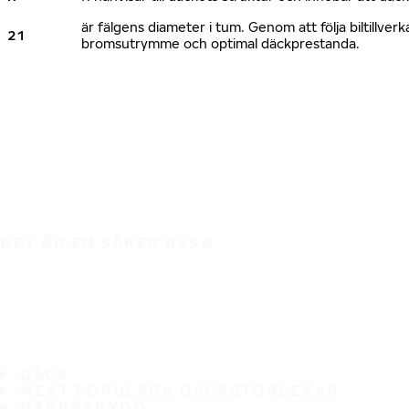
är fälgens diameter i tum. Genom att följa biltillv
21
bromsutrymme och optimal däckprestanda.
DET ÄR EN SÄKER RESA
DÄCK
MEST POPULÄRA DÄCKSTORLEKAR
HAKKASKYDD