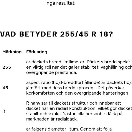
Inga resultat
VAD BETYDER 255/45 R 18?
Märkning
Förklaring
är däckets bredd i millimeter. Däckets bredd spelar
255
en viktig roll när det gäller stabilitet, väghållning oc
övergripande prestanda.
aspect ratio (höjd-breddförhållande) är däckets höj
45
jämfört med dess bredd i procent. Det påverkar
körkomforten och den övergripande hanteringen
R hänvisar till däckets struktur och innebär att
däcket har en radiell konstruktion, vilket gör däcke
R
stabilt och exakt. Nästan alla personbilsdäck på
marknaden är radialdäck.
är fälgens diameter i tum. Genom att följa