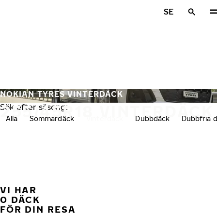
Hoppa till huvudinnehåll
SE
Hem
NOKIAN TYRES VINTERDÄCK
255/45R18 VINTERDÄCK
Sök efter säsong:
Alla
Sommardäck
Vinterdäck
Dubbdäck
Dubbfria 
VI HAR
FÖ
0 DÄCK
FÖR DIN RESA