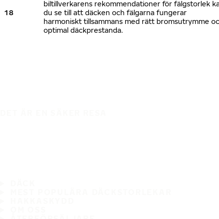
biltillverkarens rekommendationer för fälgstorlek k
18
du se till att däcken och fälgarna fungerar
harmoniskt tillsammans med rätt bromsutrymme o
optimal däckprestanda.
DET ÄR EN SÄKER RESA
DÄCK
MEST POPULÄRA DÄCKSTORLEKAR
HAKKASKYDD
OM OSS
ÅTERFÖRSÄLJARE