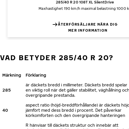
285/40 R 20 108T XL SilentDrive
Maxhastighet 190 km/h
maximal belastning 1000 
ÅTERFÖRSÄLJARE NÄRA DIG
MER INFORMATION
VAD BETYDER 285/40 R 20?
Märkning
Förklaring
är däckets bredd i millimeter. Däckets bredd spelar
285
en viktig roll när det gäller stabilitet, väghållning oc
övergripande prestanda.
aspect ratio (höjd-breddförhållande) är däckets höj
40
jämfört med dess bredd i procent. Det påverkar
körkomforten och den övergripande hanteringen
R hänvisar till däckets struktur och innebär att