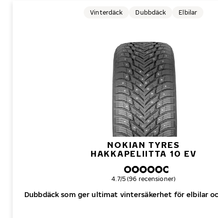
Vinterdäck
Dubbdäck
Elbilar
NOKIAN TYRES
HAKKAPELIITTA 10 EV
Övergripande betyg
4.7/5 (96 recensioner)
Dubbdäck som ger ultimat vintersäkerhet för elbilar oc