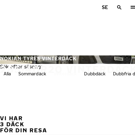
Hoppa till huvudinnehåll
SE
Hem
NOKIAN TYRES VINTERDÄCK
285/40R20 VINTERDÄC
Sök efter säsong:
Alla
Sommardäck
Vinterdäck
Dubbdäck
Dubbfria 
VI HAR
FÖ
3 DÄCK
FÖR DIN RESA