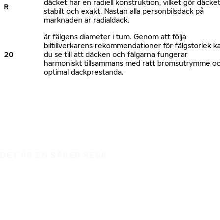
däcket har en radiell konstruktion, vilket gör däcke
R
stabilt och exakt. Nästan alla personbilsdäck på
marknaden är radialdäck.
är fälgens diameter i tum. Genom att följa
biltillverkarens rekommendationer för fälgstorlek k
20
du se till att däcken och fälgarna fungerar
harmoniskt tillsammans med rätt bromsutrymme o
optimal däckprestanda.
DET ÄR EN SÄKER RESA