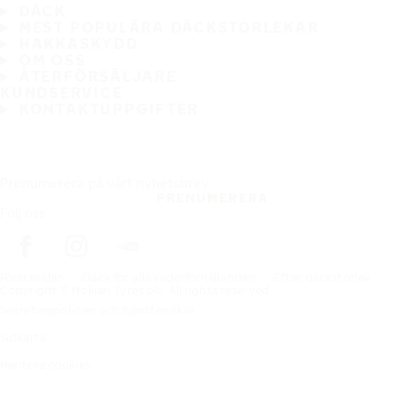
DÄCK
MEST POPULÄRA DÄCKSTORLEKAR
HAKKASKYDD
OM OSS
ÅTERFÖRSÄLJARE
KUNDSERVICE
KONTAKTUPPGIFTER
Prenumerera på vårt nyhetsbrev
PRENUMERERA
Följ oss
Förstasidan
Däck för alla väderförhållanden
Efter däckstorlek
Copyright © Nokian Tyres plc. All rights reserved.
Sekretesspolicies och tjänstevillkor
Sidkarta
Hantera cookies