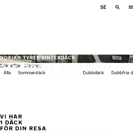
Hoppa till huvudinnehåll
SE
Hem
NOKIAN TYRES VINTERDÄCK
315/70R17 VINTERDÄCK
Sök efter säsong:
Alla
Sommardäck
Vinterdäck
Dubbdäck
Dubbfria 
VI HAR
FÖ
1 DÄCK
FÖR DIN RESA