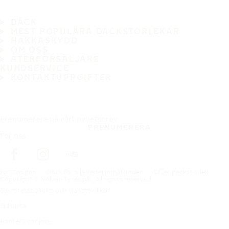
DÄCK
MEST POPULÄRA DÄCKSTORLEKAR
HAKKASKYDD
OM OSS
ÅTERFÖRSÄLJARE
KUNDSERVICE
KONTAKTUPPGIFTER
Prenumerera på vårt nyhetsbrev
PRENUMERERA
Följ oss
Förstasidan
Däck för alla väderförhållanden
Efter däckstorlek
Copyright © Nokian Tyres plc. All rights reserved.
Sekretesspolicies och tjänstevillkor
Sidkarta
Hantera cookies