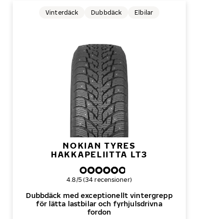
Vinterdäck
Dubbdäck
Elbilar
NOKIAN TYRES
HAKKAPELIITTA LT3
Övergripande betyg
4.8/5 (34 recensioner)
Dubbdäck med exceptionellt vintergrepp
för lätta lastbilar och fyrhjulsdrivna
fordon