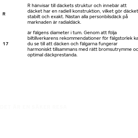
R hänvisar till däckets struktur och innebär att
däcket har en radiell konstruktion, vilket gör däcke
R
stabilt och exakt. Nästan alla personbilsdäck på
marknaden är radialdäck.
är fälgens diameter i tum. Genom att följa
biltillverkarens rekommendationer för fälgstorlek k
17
du se till att däcken och fälgarna fungerar
harmoniskt tillsammans med rätt bromsutrymme o
optimal däckprestanda.
DET ÄR EN SÄKER RESA