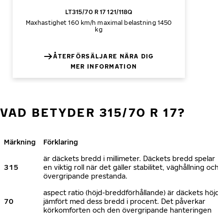
LT315/70 R 17 121/118Q
Maxhastighet 160 km/h
maximal belastning 1450
kg
ÅTERFÖRSÄLJARE NÄRA DIG
MER INFORMATION
VAD BETYDER 315/70 R 17?
Märkning
Förklaring
är däckets bredd i millimeter. Däckets bredd spelar
315
en viktig roll när det gäller stabilitet, väghållning oc
övergripande prestanda.
aspect ratio (höjd-breddförhållande) är däckets höj
70
jämfört med dess bredd i procent. Det påverkar
körkomforten och den övergripande hanteringen