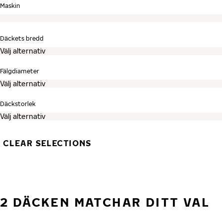
Hoppa över sökning och gå till däcklistan
Maskin
Däckets bredd
Fälgdiameter
Däckstorlek
CLEAR SELECTIONS
2 DÄCKEN MATCHAR DITT VAL