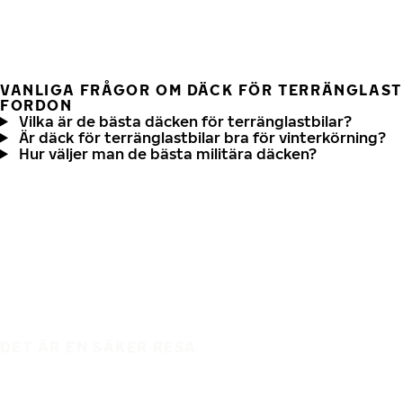
VANLIGA FRÅGOR OM DÄCK FÖR TERRÄNGLAST
FORDON
Vilka är de bästa däcken för terränglastbilar?
Är däck för terränglastbilar bra för vinterkörning?
Hur väljer man de bästa militära däcken?
DET ÄR EN SÄKER RESA