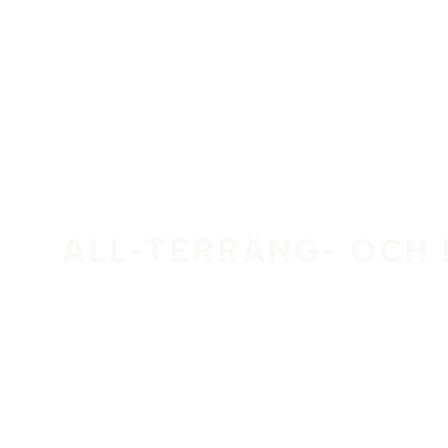
Hoppa till huvudinnehåll
Hem
ALL-TERRÄNG- OCH