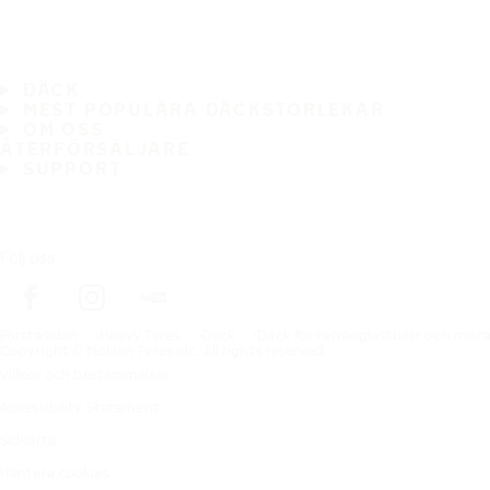
DÄCK
MEST POPULÄRA DÄCKSTORLEKAR
OM OSS
ÅTERFÖRSÄLJARE
SUPPORT
Följ oss
Förstasidan
Heavy Tyres
Däck
Däck för terränglastbilar och milit
Copyright © Nokian Tyres plc. All rights reserved.
Villkor och bestämmelser
Accessibility Statement
Sidkarta
Hantera cookies