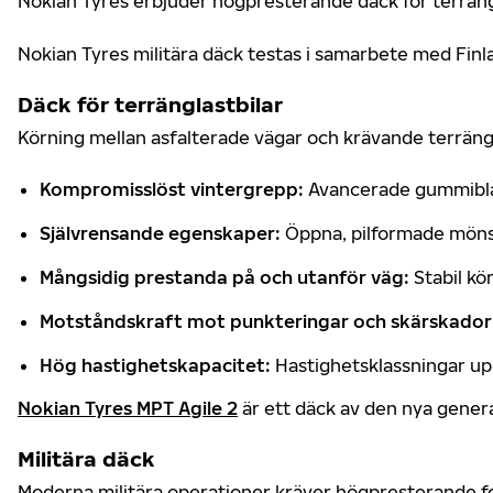
Nokian Tyres erbjuder högpresterande däck för terränglas
Nokian Tyres militära däck testas i samarbete med Finl
Däck för terränglastbilar
Körning mellan asfalterade vägar och krävande terräng 
Kompromisslöst vintergrepp:
Avancerade gummibland
Självrensande egenskaper:
Öppna, pilformade mönst
Mångsidig prestanda på och utanför väg:
Stabil kö
Motståndskraft mot punkteringar och skärskador
Hög hastighetskapacitet:
Hastighetsklassningar upp 
Nokian Tyres MPT Agile 2
är ett däck av den nya genera
Militära däck
Moderna militära operationer kräver högpresterande for