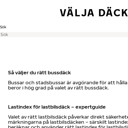
VÄLJA DÄC
Sök
Så väljer du rätt bussdäck
Bussar och stadsbussar är avgörande för att hålla
beror i hög grad på valet av rätt bussdäck.
Lastindex för lastbilsdäck – expertguide
Valet av rätt lastbilsdäck påverkar direkt säkerhe
märkningarna på lastbilsdäcken – särskilt lastinde
beräknar och använder rätt lastindex för lastbilsd