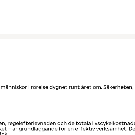
K
 människor i rörelse dygnet runt året om. Säkerheten,
ten, regelefterlevnaden och de totala livscykelkostnade
xet – är grundläggande för en effektiv verksamhet. Den
äck.