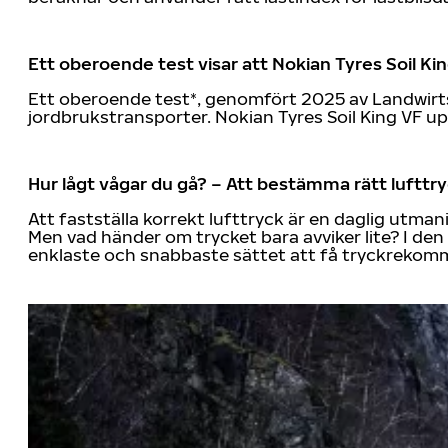
Ett oberoende test visar att Nokian Tyres Soil 
Ett oberoende test*, genomfört 2025 av Landwirts
jordbrukstransporter. Nokian Tyres Soil King VF 
Hur lågt vågar du gå? – Att bestämma rätt lufttryck
Att fastställa korrekt lufttryck är en daglig utma
Men vad händer om trycket bara avviker lite? I den
enklaste och snabbaste sättet att få tryckrekomm