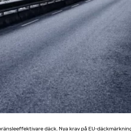
ch bränsleeffektivare däck. Nya krav på EU-däckmärkni