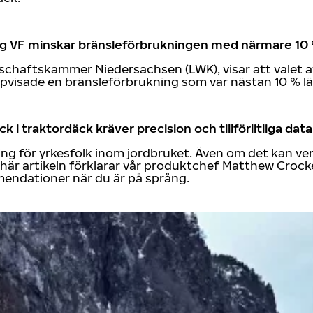
King VF minskar bränsleförbrukningen med närmare 10
chaftskammer Niedersachsen (LWK), visar att valet av 
uppvisade en bränsleförbrukning som var nästan 10 % 
 i traktordäck kräver precision och tillförlitliga data
ning för yrkesfolk inom jordbruket. Även om det kan ve
 här artikeln förklarar vår produktchef Matthew Crocke
endationer när du är på språng.