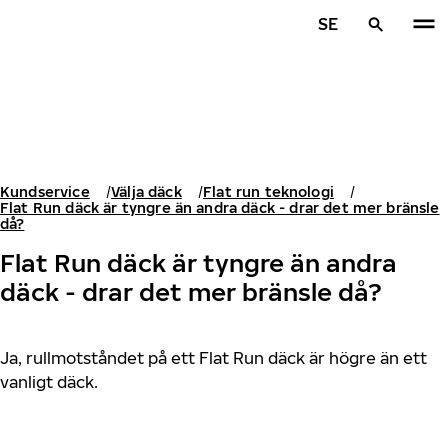
Hoppa till huvudinnehåll
SE
Hem
Kundservice
Välja däck
Flat run teknologi
Flat Run däck är tyngre än andra däck - drar det mer bränsle
då?
Flat Run däck är tyngre än andra
däck - drar det mer bränsle då?
Ja, rullmotståndet på ett Flat Run däck är högre än ett
vanligt däck.