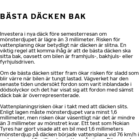
BÄSTA DÄCKEN BAK
Investera i nya däck före semesterresan om
mönsterdjupet är lägre än 3 millimeter. Risken för
vattenplaning ökar betydligt när däcken är slitna. En
viktig regel att komma ihåg är att de bästa däcken ska
sitta bak, oavsett om bilen är framhjuls-, bakhjuls- eller
fyrhjulsdriven.
Om de bästa däcken sitter fram ökar risken för sladd som
blir värre när bilen är tungt lastad. Vägverket har den
senaste tiden undersökt fordon som varit inblandade i
dödsolyckor och det har visat sig att fordon med sämst
däck bak är överrepresenterade.
Vattenplaningsrisken ökar i takt med att däcken slits.
Enligt lagen måste mönsterdjupet vara minst 1,6
millimeter, men risken ökar väsentligt när det är mindre
än 3 millimeter av mönstret kvar. Ett test som Nokian
Tyres har gjort visade att en bil med 1,6 millimeters
mönsterdjup på däcken började vattenplana vid 76 km/h i