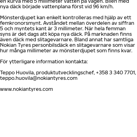
en kurva med 5 millimeter vatten på vägen. Bilen med
nya däck började vattenplana först vid 96 km/h.
Mönsterdjupet kan enkelt kontrolleras med hjälp av ett
femkronorsmynt. Avståndet mellan överdelen av siffran
5 och myntets kant är 3 millimeter. När hela femman
syns är det dags att köpa nya däck. På marknaden finns
även däck med slitagevarnare. Bland annat har samtliga
Nokian Tyres personbilsdäck en slitagevarnare som visar
hur många millimeter av mönsterdjupet som finns kvar.
För ytterligare information kontakta:
Teppo Huovila, produktutvecklingschef, +358 3 340 7701,
teppo.huovila@nokiantyres.com
www.nokiantyres.com