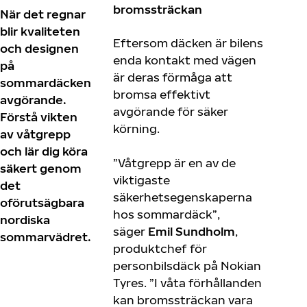
bromssträckan
När det regnar
blir kvaliteten
Eftersom däcken är bilens
och designen
enda kontakt med vägen
på
är deras förmåga att
sommardäcken
bromsa effektivt
avgörande.
avgörande för säker
Förstå vikten
körning.
av våtgrepp
och lär dig köra
”Våtgrepp är en av de
säkert genom
viktigaste
det
säkerhetsegenskaperna
oförutsägbara
hos sommardäck”,
nordiska
säger
Emil Sundholm
,
sommarvädret.
produktchef för
personbilsdäck på Nokian
Tyres. ”I våta förhållanden
kan bromssträckan vara