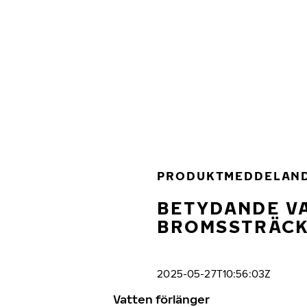
Hoppa till huvudinnehåll
Hem
PRODUKTMEDDELAN
BETYDANDE VA
BROMSSTRÄCK
2025-05-27T10:56:03Z
Vatten förlänger