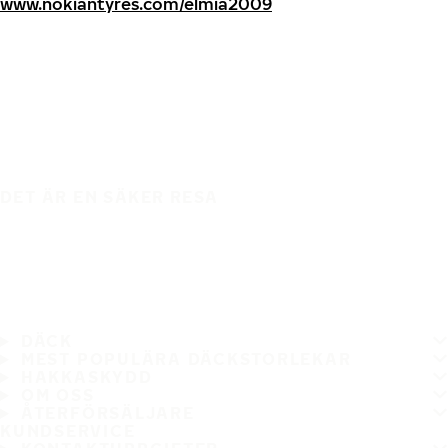
www.nokiantyres.com/elmia2009
DET ÄR EN SÄKER RESA
DÄCK
MEST POPULÄRA DÄCKSTORLEKAR
HAKKASKYDD
OM OSS
ÅTERFÖRSÄLJARE
KUNDSERVICE