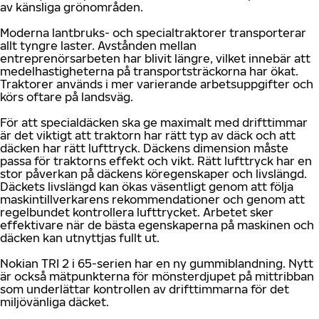
av känsliga grönområden.
Moderna lantbruks- och specialtraktorer transporterar
allt tyngre laster. Avstånden mellan
entreprenörsarbeten har blivit längre, vilket innebär att
medelhastigheterna på transportsträckorna har ökat.
Traktorer används i mer varierande arbetsuppgifter och
körs oftare på landsväg.
För att specialdäcken ska ge maximalt med drifttimmar
är det viktigt att traktorn har rätt typ av däck och att
däcken har rätt lufttryck. Däckens dimension måste
passa för traktorns effekt och vikt. Rätt lufttryck har en
stor påverkan på däckens köregenskaper och livslängd.
Däckets livslängd kan ökas väsentligt genom att följa
maskintillverkarens rekommendationer och genom att
regelbundet kontrollera lufttrycket. Arbetet sker
effektivare när de bästa egenskaperna på maskinen och
däcken kan utnyttjas fullt ut.
Nokian TRI 2 i 65-serien har en ny gummiblandning. Nytt
är också mätpunkterna för mönsterdjupet på mittribban
som underlättar kontrollen av drifttimmarna för det
miljövänliga däcket.