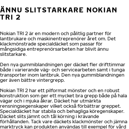
ÄNNU SLITSTARKARE NOKIAN
TRI 2
Nokian TRI 2 är en modern och pålitlig partner för
lantbrukare och maskinentreprenörer året om. Det
klackmönstrade specialdäcket som passar för
mångsidiga entreprenörsarbeten har blivit ännu
slitstarkare.
Den nya gummiblandningen ger däcket fler drifttimmar
både i varierande väg- och servicearbeten samt i tunga
transporter inom lantbruk. Den nya gummiblandningen
ger även bättre vintergrepp.
Nokian TRI 2 har ett pilformat mönster och en robust
konstruktion som ger ett mycket bra grepp både på hala
vägar och i mjuka åkrar. Däcket har utmärkta
rensningsegenskaper vilket också förbättrar greppet.
Specialdäcket har stabila och behagliga köregenskaper.
Däcket slits jämnt och tål körning i krävande
förhållanden. Tack vare däckets klackmönster och jämna
marktryck kan produkten användas till exempel för vård