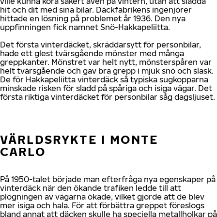
ville kunna köra säkert även på vintern, utan att sladda
hit och dit med sina bilar. Däckfabrikens ingenjörer
hittade en lösning på problemet år 1936. Den nya
uppfinningen fick namnet Snö-Hakkapeliitta.
Det första vinterdäcket, skräddarsytt för personbilar,
hade ett glest tvärsgående mönster med många
greppkanter. Mönstret var helt nytt, mönsterspåren var
helt tvärsgående och gav bra grepp i mjuk snö och slask.
De för Hakkapeliitta vinterdäck så typiska sugkopparna
minskade risken för sladd på spåriga och isiga vägar. Det
första riktiga vinterdäcket för personbilar såg dagsljuset.
VÄRLDSRYKTE I MONTE
CARLO
På 1950-talet började man efterfråga nya egenskaper på
vinterdäck när den ökande trafiken ledde till att
plogningen av vägarna ökade, vilket gjorde att de blev
mer isiga och hala. För att förbättra greppet föreslogs
bland annat att däcken skulle ha speciella metallholkar på