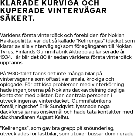
KLARADE KURVIGA OCH
KUPERADE VINTERVÄGAR
SÄKERT.
Världens första vinterdäck och förebilden för Nokian
Hakkapeliitta, var det så kallade ”Kelirengas” (däcket som
klarar av alla vinterväglag) som föregångaren till Nokian
Tyres, Finlands Gummifabrik Aktiebolag lanserade år
1934. I år blir det 80 år sedan världens första vinterdäck
uppfanns.
På 1930-talet fanns det inte många bilar på
vintervägarna som oftast var smala, krokiga och
oplogade. För att lösa problemen med vinterkörning
hade ingenjörerna på Nokians däckavdelning dagliga
kontakter med bilister. Den centrala personen i
utvecklingen av vinterdäcket, Gummifabrikens
försäljningschef Erik Sundqvist, lyssnade noga
däckförsäljarnas önskemål och hade täta kontakter med
däckhandlaren August Kelhu.
”Kelirengas”, som gav bra grepp på snöunderlag,
utvecklades för lastbilar, som utöver bussar dominerade