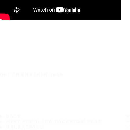
DET ÄR EN SÄKER RESA
DÄCK
MEST POPULÄRA DÄCKSTORLEKAR
HAKKASKYDD