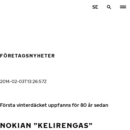
Hoppa till huvudinnehåll
SE
Hem
FÖRETAGSNYHETER
2014-02-03T13:26:57Z
Första vinterdäcket uppfanns för 80 år sedan
NOKIAN ”KELIRENGAS”