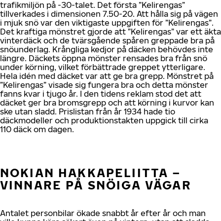
trafikmiljön på -30-talet. Det första ”Kelirengas”
tillverkades i dimensionen 7.50-20. Att hålla sig på vägen
i mjuk snö var den viktigaste uppgiften för ”Kelirengas”.
Det kraftiga mönstret gjorde att ”Kelirengas” var ett äkta
vinterdäck och de tvärsgående spåren greppade bra på
snöunderlag. Krångliga kedjor på däcken behövdes inte
längre. Däckets öppna mönster rensades bra från snö
under körning, vilket förbättrade greppet ytterligare.
Hela idén med däcket var att ge bra grepp. Mönstret på
”Kelirengas” visade sig fungera bra och detta mönster
fanns kvar i tjugo år. I den tidens reklam stod det att
däcket ger bra bromsgrepp och att körning i kurvor kan
ske utan sladd. Prislistan från år 1934 hade tio
däckmodeller och produktionstakten uppgick till cirka
110 däck om dagen.
NOKIAN HAKKAPELIITTA –
VINNARE PÅ SNÖIGA VÄGAR
Antalet personbilar ökade snabbt år efter år och man