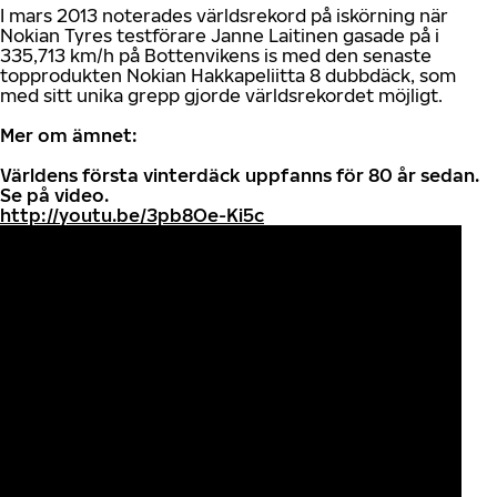
I mars 2013 noterades världsrekord på iskörning när
Nokian Tyres testförare Janne Laitinen gasade på i
335,713 km/h på Bottenvikens is med den senaste
topprodukten Nokian Hakkapeliitta 8 dubbdäck, som
med sitt unika grepp gjorde världsrekordet möjligt.
Mer om ämnet:
Världens första vinterdäck uppfanns för 80 år sedan.
Se på video.
http://youtu.be/3pb8Oe-Ki5c