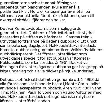
gummikanterna och ett annat förslag var
slitbanegummiblandningen skulle innehålla
porslinpartiklar. Flera olika lösningar av metall på
slitbanan var aktuella för att öka friktionen, som till
exempel nitdäck, fjädrar och holkar.
Det var Kometa-dubbarna som möjliggjorde
genombrottet. Dubbens effektivitet och slitstyrka
baserades på stiften av hårdmetall. Samma teknik
utnyttjas fortfarande på dagens dubbdäck. Ett unikt
samarbete såg dagsljuset: Hakkapeliitta-vinterdäck,
Kometa-dubbar och gummimontören Veikko Rytkönens
dubbdäckspatent. Det första vinterdäcket som
utvecklades speciellt för att dubbas var Kometa-
Hakkapeliitta som lanserades år 1961. Däcket var
lösningen för vintervägarna: dubbarna ger bra grepp på
isiga underlag och själva däcket på mjuka underlag.
Dubbdäcket fick sitt definitiva genombrott år 1963 då
alla förare som var bland de bästa i Monte Carlo -rallyt
använde Hakkapeliitta-dubbdäck. Åren 1965-1967 vann
Timo Mäkinen, Pauli Toivonen och Rauno Aaltonen med
sina Hakkapeliitta-däck det legendariska rallyt som
kördes i vinterförhållanden.